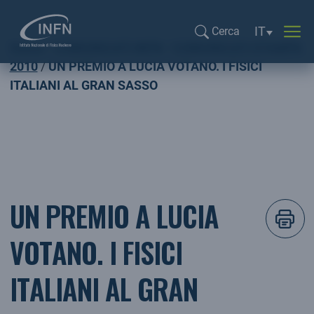
Selezione li
IT
Cerca
Home
COMUNICATI INFN
COMUNICATI STAMPA
Cerca...
2010
UN PREMIO A LUCIA VOTANO. I FISICI
ITALIANI AL GRAN SASSO
UN PREMIO A LUCIA
VOTANO. I FISICI
ITALIANI AL GRAN