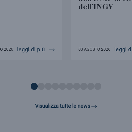
dell’INGV
al largo della sicilia torna il cant
leggi di più
leggi d
O 2026
03 AGOSTO 2026
Visualizza tutte 
Visualizza tutte le news