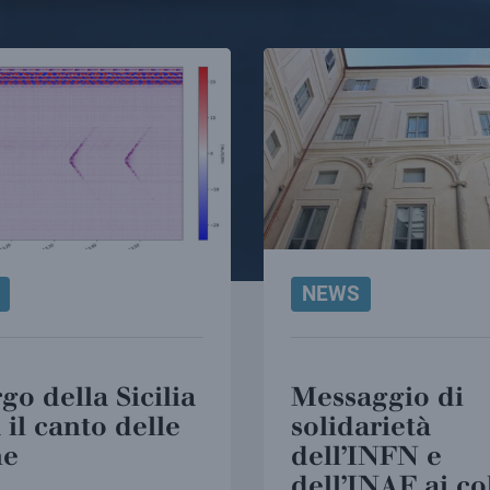
NEWS
rgo della Sicilia
Messaggio di
 il canto delle
solidarietà
ne
dell’INFN e
dell’INAF ai co