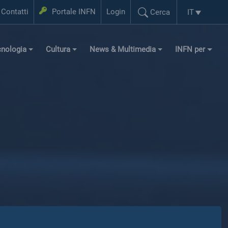
Login
Contatti
Portale INFN
Login
IT
Cerca
Selezione l
Cerca...
cnologia
Cultura
News & Multimedia
INFN per