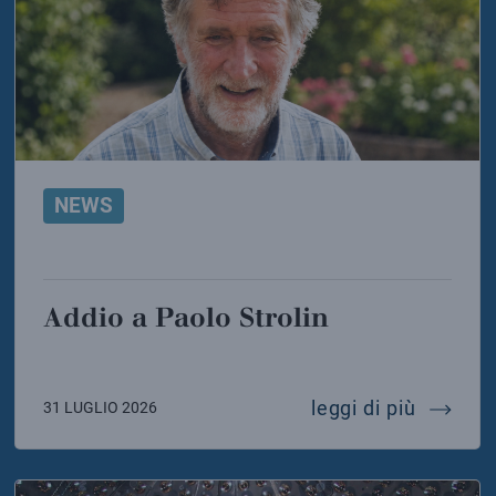
NEWS
Addio a Paolo Strolin
o di solidarietà dell’infn e dell’inaf ai colleghi dell
addio a 
leggi di più
31 LUGLIO 2026