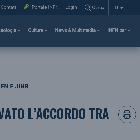
Login
Contatti
Portale INFN
Login
IT
Cerca
Selezione l
Cerca...
cnologia
Cultura
News & Multimedia
INFN per
FN E JINR
OVATO L’ACCORDO TRA