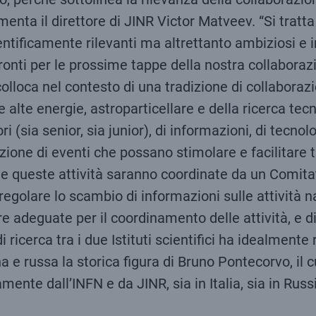
menta il direttore di JINR Victor Matveev. “Si trat
ientificamente rilevanti ma altrettanto ambiziosi e 
ronti per le prossime tappe della nostra collaboraz
colloca nel contesto di una tradizione di collaboraz
lle alte energie, astroparticellare e della ricerca te
ri (sia senior, sia junior), di informazioni, di tecnol
zzazione di eventi che possano stimolare e facilitar
tte queste attività saranno coordinate da un Comita
 regolare lo scambio di informazioni sulle attività na
ure adeguate per il coordinamento delle attività, e 
di ricerca tra i due Istituti scientifici ha idealment
na e russa la storica figura di Bruno Pontecorvo, il 
ente dall’INFN e da JINR, sia in Italia, sia in Russ