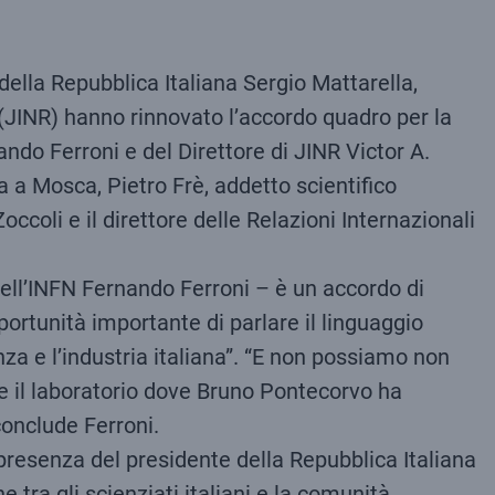
 della Repubblica Italiana Sergio Mattarella,
h (JINR) hanno rinnovato l’accordo quadro per la
ando Ferroni e del Direttore di JINR Victor A.
 a Mosca, Pietro Frè, addetto scientifico
ccoli e il direttore delle Relazioni Internazionali
dell’INFN Fernando Ferroni – è un accordo di
pportunità importante di parlare il linguaggio
nza e l’industria italiana”. “E non possiamo non
che il laboratorio dove Bruno Pontecorvo ha
conclude Ferroni.
la presenza del presidente della Repubblica Italiana
 tra gli scienziati italiani e la comunità