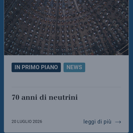
IN PRIMO PIANO
NEWS
70 anni di neutrini
icia de laurentis eletta presidente della sigrav
70 anni 
leggi di più
20 LUGLIO 2026