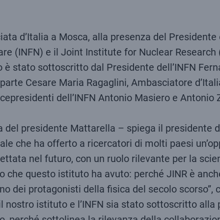
ciata d’Italia a Mosca, alla presenza del Presidente
eare (INFN) e il Joint Institute for Nuclear Researc
 è stato sottoscritto dal Presidente dell’INFN Fern
arte Cesare Maria Ragaglini, Ambasciatore d’Italia
icepresidenti dell’INFN Antonio Masiero e Antonio Zo
 del presidente Mattarella – spiega il presidente 
ale che ha offerto a ricercatori di molti paesi un’o
ettata nel futuro, con un ruolo rilevante per la scie
rico che questo istituto ha avuto: perché JINR è an
o dei protagonisti della fisica del secolo scorso”, 
il nostro istituto e l’INFN sia stato sottoscritto al
 perché sottolinea la rilevanza della collaborazione