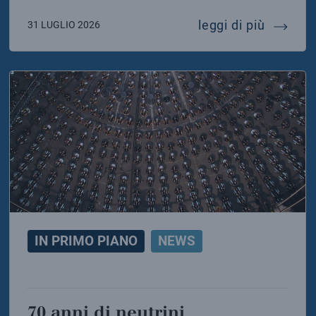
o di solidarietà dell’infn e dell’inaf ai colleghi dell
addio a 
leggi di più
31 LUGLIO 2026
IN PRIMO PIANO
NEWS
70 anni di neutrini