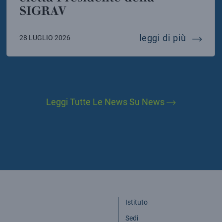
SIGRAV
instein telescope
mariafel
leggi di più
28 LUGLIO 2026
Leggi Tutte Le News Su News
Istituto
Sedi