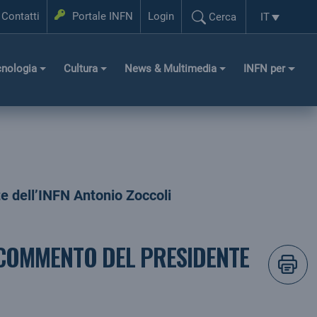
Login
Contatti
Portale INFN
Login
IT
Cerca
Selezione l
Cerca...
cnologia
Cultura
News & Multimedia
INFN per
te dell’INFN Antonio Zoccoli
L COMMENTO DEL PRESIDENTE