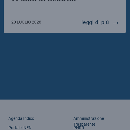
icia de laurentis eletta presidente della sigrav
70 anni 
leggi di più
20 LUGLIO 2026
Agenda Indico
Amministrazione
Trasparente
Portale INFN
PNRR