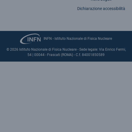
Dichiarazione accessibilità
INFN - Istituto Nazionale di Fisica Nucleare
© 2026 Istituto Nazionale di Fisica Nucleare - Sede legale: Via Enrico Fermi,
54 | 00044 - Frascati (ROMA) - C.f. 84001850589