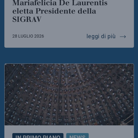
Mariafelicia De Laurentis
eletta Presidente della
SIGRAV
mariafel
leggi di più
28 LUGLIO 2026
IN PRIMO PIANO
NEWS