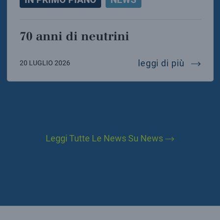
70 anni di neutrini
70 anni 
leggi di più
20 LUGLIO 2026
Leggi Tutte Le News Su News