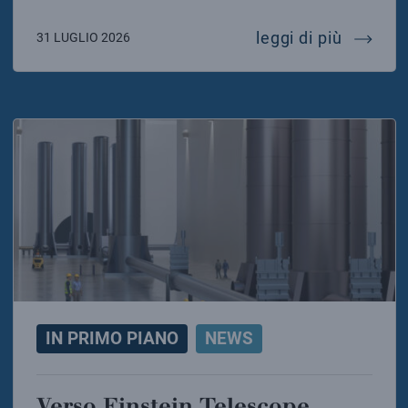
addio a 
leggi di più
31 LUGLIO 2026
IN PRIMO PIANO
NEWS
Verso Einstein Telescope