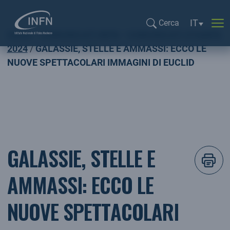
Selezione l
IT
Cerca
Home
COMUNICATI INFN
COMUNICATI STAMPA
Cerca...
2024
GALASSIE, STELLE E AMMASSI: ECCO LE
NUOVE SPETTACOLARI IMMAGINI DI EUCLID
GALASSIE, STELLE E
AMMASSI: ECCO LE
NUOVE SPETTACOLARI