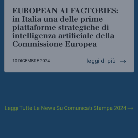
EUROPEAN AI FACTORIES:
in Italia una delle prime
piattaforme strategiche di
intelligenza artificiale della
Commissione Europea
european
leggi di più
10 DICEMBRE 2024
Leggi Tutte Le News Su Comunicati Stampa 2024