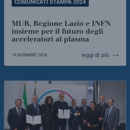
COMUNICATI STAMPA 2024
MUR, Regione Lazio e INFN
insieme per il futuro degli
acceleratori al plasma
mur, reg
leggi di più
19 DICEMBRE 2024