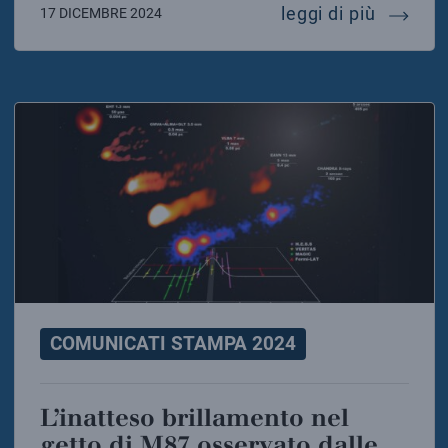
oltre 60
leggi di più
17 DICEMBRE 2024
COMUNICATI STAMPA 2024
L’inatteso brillamento nel
getto di M87 osservato dalle