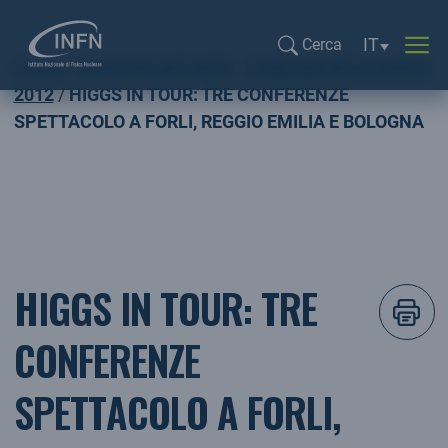
Selezione li
IT
Cerca
Home
COMUNICATI INFN
COMUNICATI STAMPA
Cerca...
2012
HIGGS IN TOUR: TRE CONFERENZE
SPETTACOLO A FORLI, REGGIO EMILIA E BOLOGNA
HIGGS IN TOUR: TRE
CONFERENZE
SPETTACOLO A FORLI,