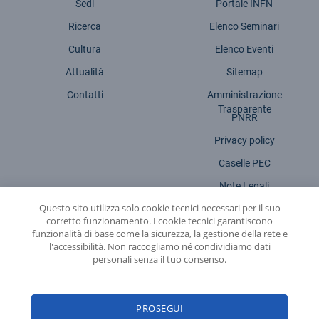
Sedi
Portale INFN
Ricerca
Elenco Seminari
Cultura
Elenco Eventi
Attualità
Sitemap
Contatti
Amministrazione
Trasparente
PNRR
Privacy policy
Caselle PEC
Note Legali
Questo sito utilizza solo cookie tecnici necessari per il suo
Dichiarazione accessibilità
corretto funzionamento. I cookie tecnici garantiscono
funzionalità di base come la sicurezza, la gestione della rete e
l'accessibilità. Non raccogliamo né condividiamo dati
personali senza il tuo consenso.
INFN - Istituto Nazionale di Fisica Nucleare
PROSEGUI
© 2026 Istituto Nazionale di Fisica Nucleare - Sede legale: Via Enrico Fermi,