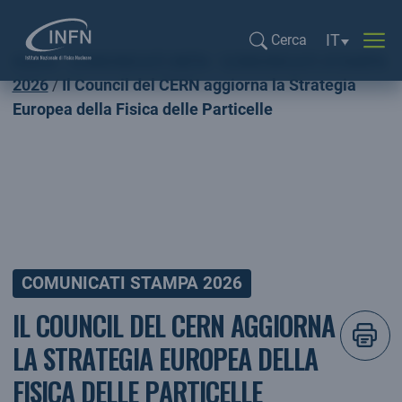
Selezione li
IT
Cerca
Home
COMUNICATI INFN
COMUNICATI STAMPA
Cerca...
2026
Il Council del CERN aggiorna la Strategia
Europea della Fisica delle Particelle
COMUNICATI STAMPA 2026
IL COUNCIL DEL CERN AGGIORNA
LA STRATEGIA EUROPEA DELLA
FISICA DELLE PARTICELLE