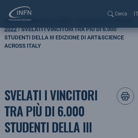
Sel
I
Cerca
Home
COMUNICATI INFN
COMUNICATI STAMPA
Cerca...
2022
SVELATI I VINCITORI TRA PIÙ DI 6.000
STUDENTI DELLA III EDIZIONE DI ART&SCIENCE
ACROSS ITALY
SVELATI I VINCITORI
TRA PIÙ DI 6.000
STUDENTI DELLA III