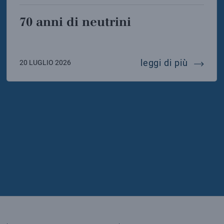
70 anni di neutrini
icia de laurentis eletta presidente della sigrav
70 anni 
leggi di più
20 LUGLIO 2026