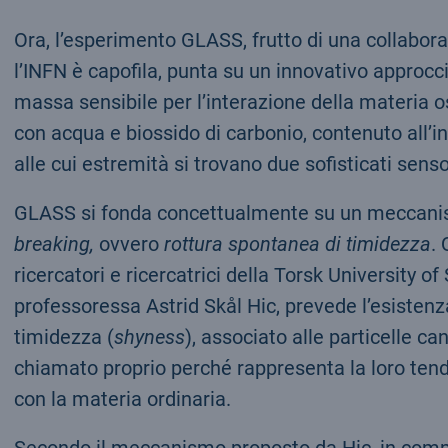
Ora, l’esperimento GLASS, frutto di una collaboraz
l’INFN è capofila, punta su un innovativo approcci
massa sensibile per l’interazione della materia 
con acqua e biossido di carbonio, contenuto all’int
alle cui estremità si trovano due sofisticati sens
GLASS si fonda concettualmente su un meccani
breaking,
ovvero
rottura spontanea di timidezza
.
ricercatori e ricercatrici della Torsk University o
professoressa Astrid Skål Hic, prevede l’esisten
timidezza (
shyness
), associato alle particelle c
chiamato proprio perché rappresenta la loro tend
con la materia ordinaria.
Secondo il meccanismo proposto da Hic, in compost