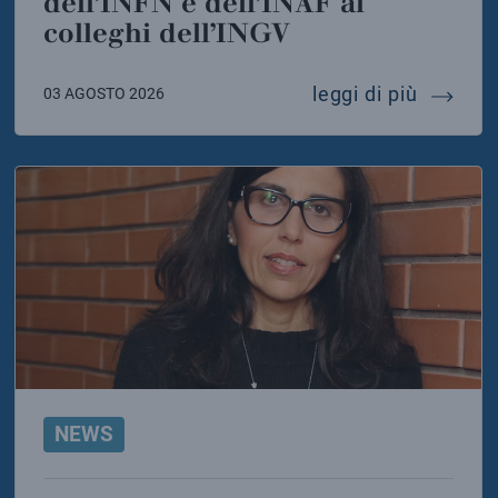
dell’INFN e dell’INAF ai
colleghi dell’INGV
 della sicilia torna il canto delle balene
messaggi
leggi di più
03 AGOSTO 2026
NEWS