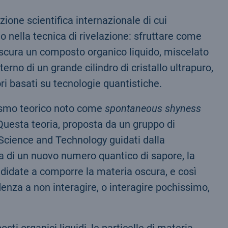
ione scientifica internazionale di cui
o nella tecnica di rivelazione: sfruttare come
oscura un composto organico liquido, miscelato
erno di un grande cilindro di cristallo ultrapuro,
ori basati su tecnologie quantistiche.
smo teorico noto come
spontaneous shyness
 Questa teoria, proposta da un gruppo di
f Science and Technology guidati dalla
za di un nuovo numero quantico di sapore, la
andidate a comporre la materia oscura, e così
enza a non interagire, o interagire pochissimo,
i organici liquidi, le particelle di materia