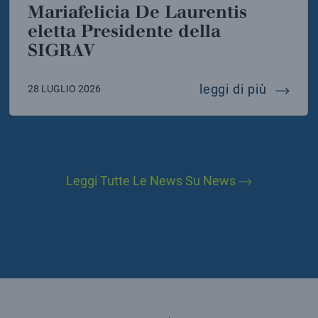
Mariafelicia De Laurentis
eletta Presidente della
SIGRAV
instein telescope
mariafel
leggi di più
28 LUGLIO 2026
Leggi Tutte Le News Su News