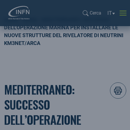
Selezione l
IT
Cerca
Home
NEWS
MEDITERRANEO: SUCCESSO
Cerca...
DELL’OPERAZIONE MARINA PER INSTALLARE LE
NUOVE STRUTTURE DEL RIVELATORE DI NEUTRINI
KM3NET/ARCA
MEDITERRANEO:
SUCCESSO
DELL’OPERAZIONE