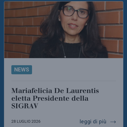
NEWS
Mariafelicia De Laurentis
eletta Presidente della
SIGRAV
mariafel
leggi di più
28 LUGLIO 2026