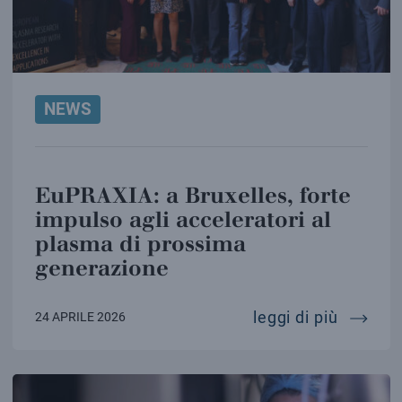
NEWS
EuPRAXIA: a Bruxelles, forte
impulso agli acceleratori al
plasma di prossima
generazione
eupraxi
leggi di più
24 APRILE 2026