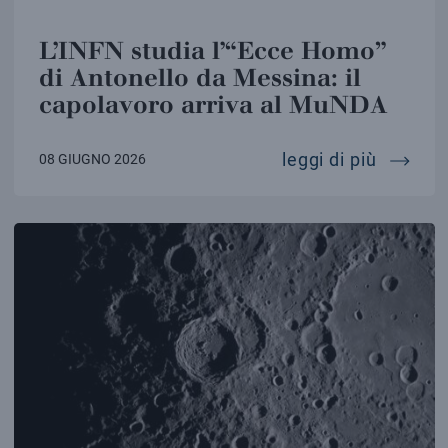
L’INFN studia l’“Ecce Homo”
di Antonello da Messina: il
capolavoro arriva al MuNDA
l’infn 
leggi di più
08 GIUGNO 2026