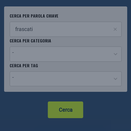
CERCA PER PAROLA CHIAVE
CERCA PER CATEGORIA
-
29
CERCA PER TAG
results
-
available
2
results
available
Cerca