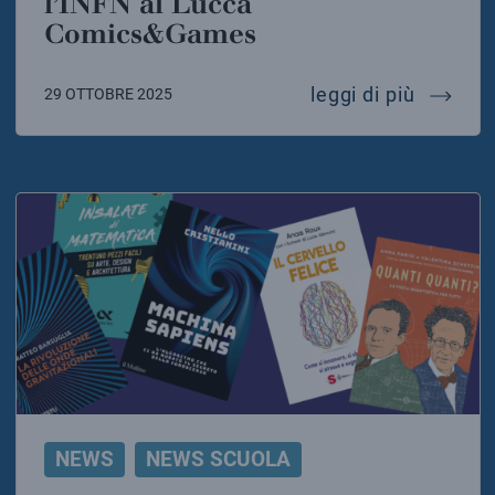
l’INFN al Lucca
Comics&Games
scienza
leggi di più
29 OTTOBRE 2025
NEWS
NEWS SCUOLA