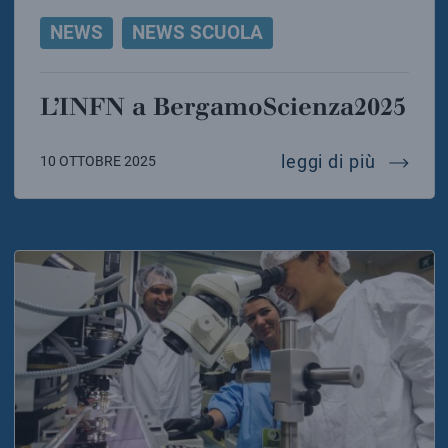
NEWS
NEWS SCUOLA
L’INFN a BergamoScienza2025
l’infn 
leggi di più
10 OTTOBRE 2025