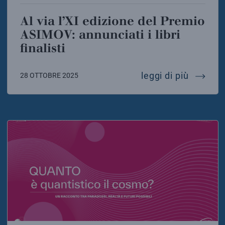
Al via l’XI edizione del Premio
ASIMOV: annunciati i libri
finalisti
al via l
leggi di più
28 OTTOBRE 2025