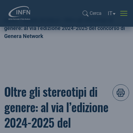
Selezione li
IT
Cerca
Home
NEWS SCUOLA
Oltre gli stereotipi di
Cerca...
genere: al via l’edizione 2024-2025 del concorso di
Genera Network
Oltre gli stereotipi di
genere: al via l’edizione
2024-2025 del