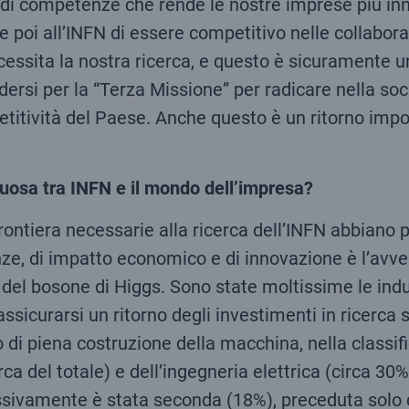
o di competenze che rende le nostre imprese più in
e poi all’INFN di essere competitivo nelle collaboraz
essita la nostra ricerca, e questo è sicuramente un
rsi per la “Terza Missione” per radicare nella soc
titività del Paese. Anche questo è un ritorno impo
uttuosa tra INFN e il mondo dell’impresa?
ontiera necessarie alla ricerca dell’INFN abbiano pr
ze, di impatto economico e di innovazione è l’avve
 del bosone di Higgs. Sono state moltissime le indu
 assicurarsi un ritorno degli investimenti in ricerca 
 di piena costruzione della macchina, nella classifica
rca del totale) e dell’ingegneria elettrica (circa 3
ssivamente è stata seconda (18%), preceduta solo d