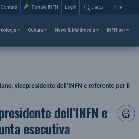
Login
Contatti
Portale INFN
Login
IT
Cerca
Selezione l
Cerca...
cnologia
Cultura
News & Multimedia
INFN per
ano, vicepresidente dell’INFN e referente per il
presidente dell’INFN e
iunta esecutiva