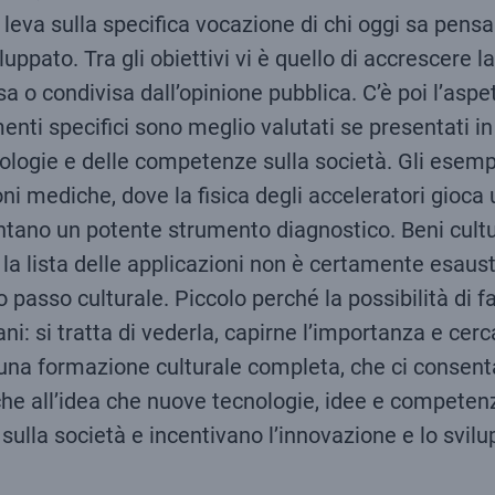
 leva sulla specifica vocazione di chi oggi sa pen
viluppato. Tra gli obiettivi vi è quello di accrescer
 o condivisa dall’opinione pubblica. C’è poi l’asp
menti specifici sono meglio valutati se presentati i
nologie e delle competenze sulla società. Gli esemp
oni mediche, dove la fisica degli acceleratori gioca
ventano un potente strumento diagnostico. Beni cultu
e la lista delle applicazioni non è certamente esaus
 passo culturale. Piccolo perché la possibilità di f
ani: si tratta di vederla, capirne l’importanza e cer
a formazione culturale completa, che ci consenta d
he all’idea che nuove tecnologie, idee e competenze
ulla società e incentivano l’innovazione e lo svil