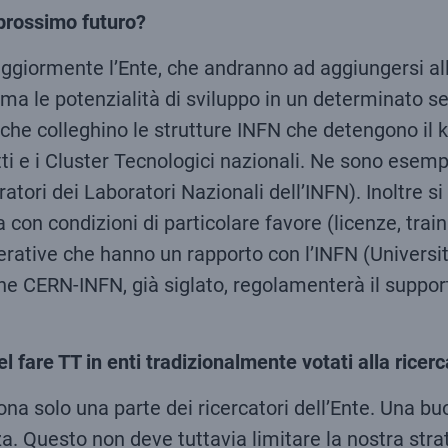
l prossimo futuro?
 maggiormente l’Ente, che andranno ad aggiungersi al
ma le potenzialità di sviluppo in un determinato se
e colleghino le strutture INFN che detengono il kn
ti e i Cluster Tecnologici nazionali. Ne sono esemp
ratori dei Laboratori Nazionali dell’INFN). Inoltre s
a con condizioni di particolare favore (licenze, train
erative che hanno un rapporto con l’INFN (Università
ne CERN-INFN, già siglato, regolamenterà il support
l fare TT in enti tradizionalmente votati alla rice
na solo una parte dei ricercatori dell’Ente. Una bu
enza. Questo non deve tuttavia limitare la nostra st