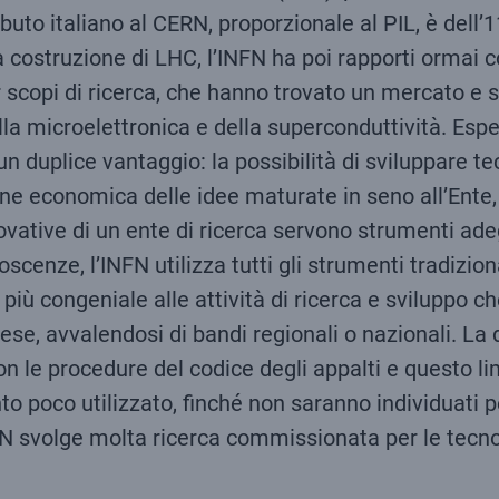
buto italiano al CERN, proporzionale al PIL, è dell
 costruzione di LHC, l’INFN ha poi rapporti ormai 
 scopi di ricerca, che hanno trovato un mercato e 
lla microelettronica e della superconduttività. E
 un duplice vantaggio: la possibilità di sviluppare
one economica delle idee maturate in seno all’Ente,
nnovative di un ente di ricerca servono strumenti a
cenze, l’INFN utilizza tutti gli strumenti tradizionali
a, più congeniale alle attività di ricerca e sviluppo
se, avvalendosi di bandi regionali o nazionali. La di
n le procedure del codice degli appalti e questo limi
poco utilizzato, finché non saranno individuati per 
FN svolge molta ricerca commissionata per le tecno