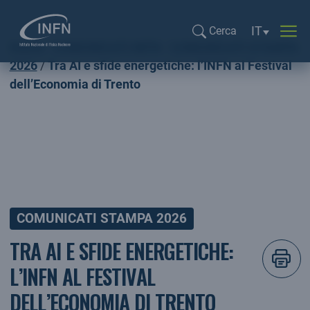
Selezione li
IT
Cerca
Home
COMUNICATI INFN
COMUNICATI STAMPA
Cerca...
2026
Tra AI e sfide energetiche: l’INFN al Festival
dell’Economia di Trento
COMUNICATI STAMPA 2026
TRA AI E SFIDE ENERGETICHE:
L’INFN AL FESTIVAL
DELL’ECONOMIA DI TRENTO