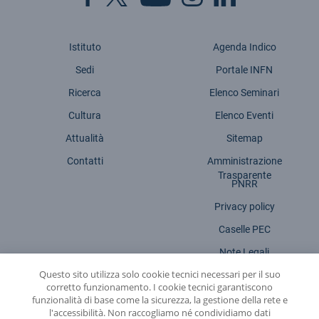
Istituto
Agenda Indico
Sedi
Portale INFN
Ricerca
Elenco Seminari
Cultura
Elenco Eventi
Attualità
Sitemap
Contatti
Amministrazione
Trasparente
PNRR
Privacy policy
Caselle PEC
Note Legali
Questo sito utilizza solo cookie tecnici necessari per il suo
Dichiarazione accessibilità
corretto funzionamento. I cookie tecnici garantiscono
funzionalità di base come la sicurezza, la gestione della rete e
l'accessibilità. Non raccogliamo né condividiamo dati