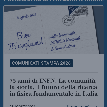
COMUNICATI STAMPA 2026
75 anni di INFN. La comunità,
la storia, il futuro della ricerca
in fisica fondamentale in Italia
75 anni 
leggi di più
08 AGOSTO 2026