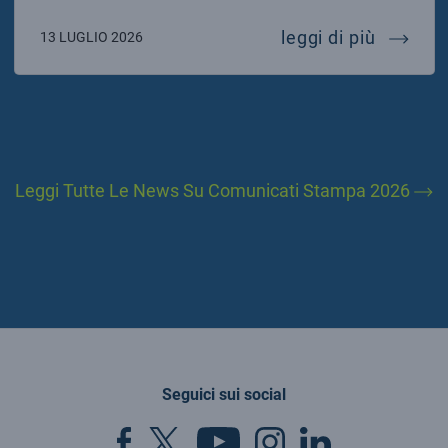
ai labor
leggi di più
13 LUGLIO 2026
Leggi Tutte Le News Su Comunicati Stampa 2026
Seguici sui social