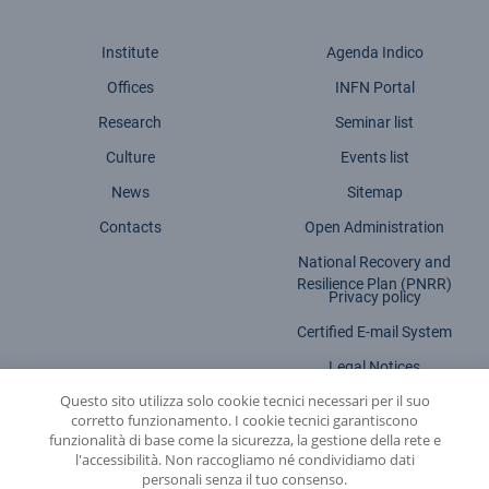
Institute
Agenda Indico
Offices
INFN Portal
Research
Seminar list
Culture
Events list
News
Sitemap
Contacts
Open Administration
National Recovery and
Resilience Plan (PNRR)
Privacy policy
Certified E-mail System
Legal Notices
Questo sito utilizza solo cookie tecnici necessari per il suo
Accessibility statement
corretto funzionamento. I cookie tecnici garantiscono
funzionalità di base come la sicurezza, la gestione della rete e
l'accessibilità. Non raccogliamo né condividiamo dati
personali senza il tuo consenso.