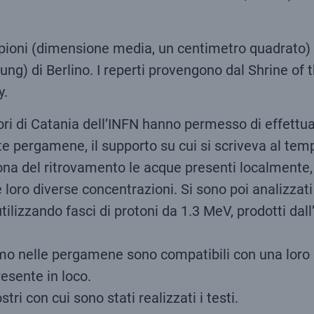
pioni (dimensione media, un centimetro quadrato) di
ng) di Berlino. I reperti provengono dal Shrine of 
y.
ri di Catania dell’INFN hanno permesso di effettuare
te pergamene, il supporto su cui si scriveva al temp
a del ritrovamento le acque presenti localmente, si
e loro diverse concentrazioni. Si sono poi analizzat
lizzando fasci di protoni da 1.3 MeV, prodotti dall
romo nelle pergamene sono compatibili con una loro 
resente in loco.
tri con cui sono stati realizzati i testi.