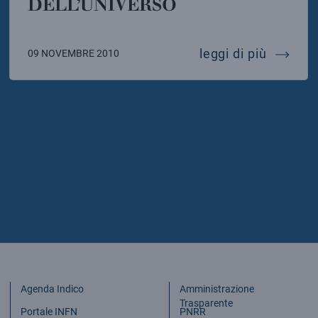
DELL’UNIVERSO
a
elle astroparticelle e ricerche interdisciplinari
note rar
leggi di più
09 NOVEMBRE 2010
Agenda Indico
Amministrazione
Trasparente
Portale INFN
PNRR