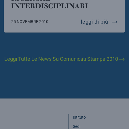
INTERDISCIPLINARI
cina e fisica nucleare, il futuro della scienza medic
fisica d
leggi di più
25 NOVEMBRE 2010
Leggi Tutte Le News Su Comunicati Stampa 2010
Istituto
Sedi