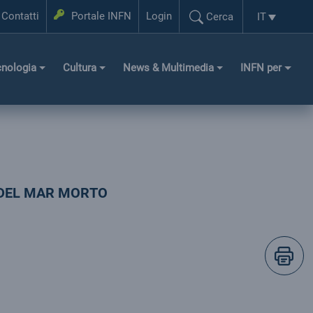
Login
Contatti
Portale INFN
Login
IT
Cerca
Selezione l
Cerca...
cnologia
Cultura
News & Multimedia
INFN per
 DEL MAR MORTO