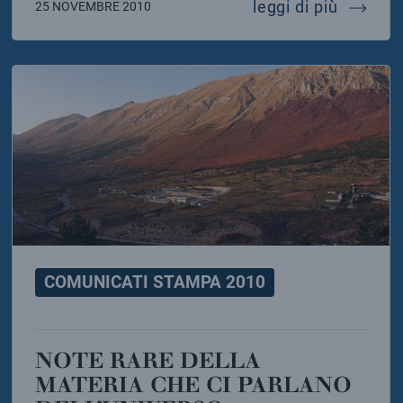
ame e elettroni per la radiografia del futuro
fisica d
leggi di più
25 NOVEMBRE 2010
COMUNICATI STAMPA 2010
NOTE RARE DELLA
MATERIA CHE CI PARLANO