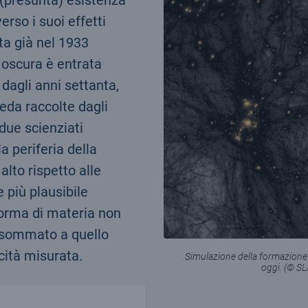
erso i suoi effetti
ta già nel 1933
 oscura è entrata
 dagli anni settanta,
eda raccolte dagli
due scienziati
a periferia della
lto rispetto alle
 più plausibile
forma di materia non
o (sommato a quello
cità misurata.
Simulazione della formazione d
oggi. (© SL