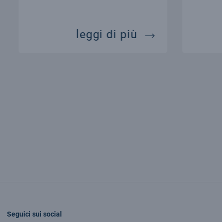
ein e la relatività generale
lambda-cdm, il
leggi di più
Seguici sui social