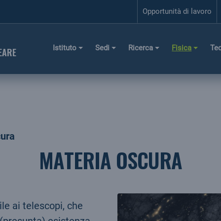
Opportunità di lavoro
Istituto
Sedi
Ricerca
Fisica
Te
EARE
cura
MATERIA OSCURA
le ai telescopi, che
 (presunta) esistenza