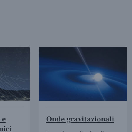
e
Onde gravitazionali
ici