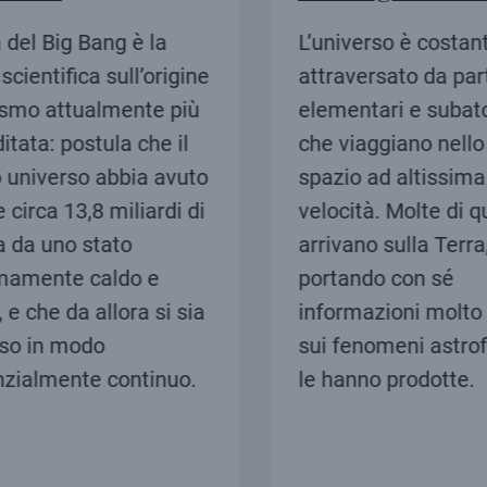
del Big Bang è la
L’universo è costan
cientifica sull’origine
attraversato da parti
smo attualmente più
elementari e subato
tata: postula che il
che viaggiano nello 
universo abbia avuto
spazio ad altissima
 circa 13,8 miliardi di
velocità. Molte di q
 da uno stato
arrivano sulla Terra,
amente caldo e
portando con sé
e che da allora si sia
informazioni molto 
o in modo
sui fenomeni astrofi
zialmente continuo.
le hanno prodotte.