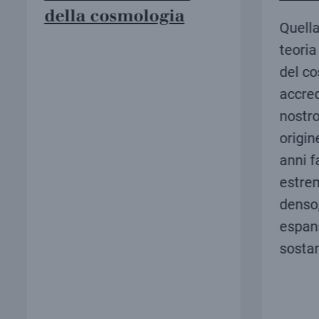
della cosmologia
Quella 
teoria s
del co
accredi
nostro 
origine
anni fa
estrem
denso, 
espans
sostan