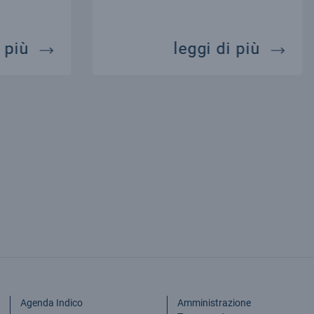
astroparticelle e messageri cosmici
onde gr
 più
leggi di più
Agenda Indico
Amministrazione