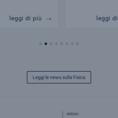
 modello standard della cosmologia
il big bang e l'universo
leggi di più
leggi di
Leggi le news sulla Fisica
Istituto