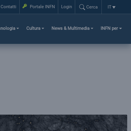
Login
Contatti
Portale INFN
Login
IT
Cerca
Selezione l
Cerca...
cnologia
Cultura
News & Multimedia
INFN per