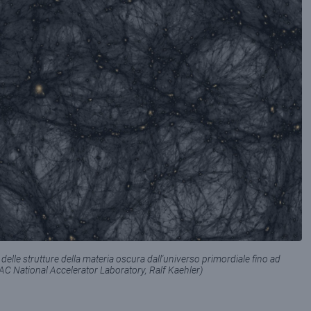
elle strutture della materia oscura dall'universo primordiale fino ad
AC National Accelerator Laboratory, Ralf Kaehler)