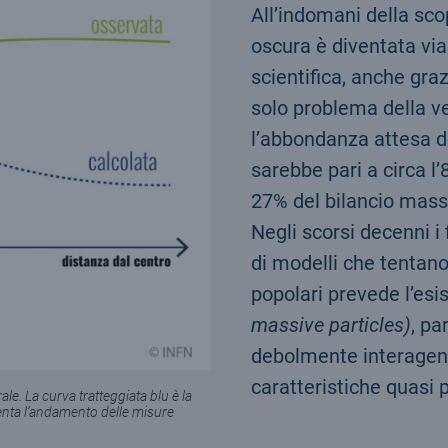
All’indomani della scop
oscura è diventata vi
scientifica, anche graz
solo problema della ve
l’abbondanza attesa d
sarebbe pari a circa l
27% del bilancio mass
Negli scorsi decenni i
di modelli che tentano
popolari prevede l’es
massive particles)
, pa
debolmente interagenti
caratteristiche quasi 
le. La curva tratteggiata blu è la
enta l’andamento delle misure