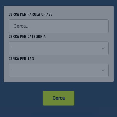
CERCA PER PAROLA CHIAVE
CERCA PER CATEGORIA
-
29
CERCA PER TAG
results
-
available
2
results
available
Cerca