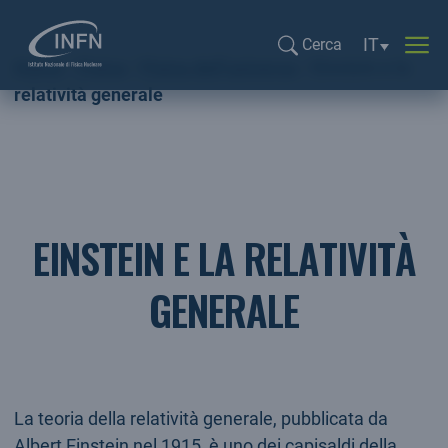
Selezione li
IT
Cerca
Home
Fisica
Fisica dell’universo
Einstein e la
Cerca...
relatività generale
EINSTEIN E LA RELATIVITÀ
GENERALE
La teoria della relatività generale, pubblicata da
Albert Einstein nel 1915, è uno dei capisaldi della