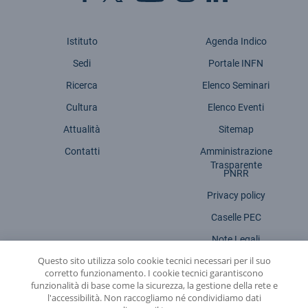
Istituto
Agenda Indico
Sedi
Portale INFN
Ricerca
Elenco Seminari
Cultura
Elenco Eventi
Attualità
Sitemap
Contatti
Amministrazione
Trasparente
PNRR
Privacy policy
Caselle PEC
Note Legali
Questo sito utilizza solo cookie tecnici necessari per il suo
Dichiarazione accessibilità
corretto funzionamento. I cookie tecnici garantiscono
funzionalità di base come la sicurezza, la gestione della rete e
l'accessibilità. Non raccogliamo né condividiamo dati