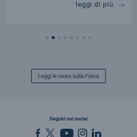
bda-cdm, il modello standard della cos
il big
leggi di più
Leggi le news sulla Fisica
Seguici sui social