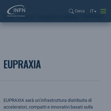
Selezione li
IT
Cerca
Home
Ricerca
Progetti in evidenza
EUPRAXIA
Cerca...
EUPRAXIA
EUPRAXIA sarà un’infrastruttura distribuita di
acceleratori, compatti e innovativi basati sulla