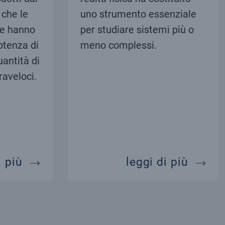
he le
uno strumento essenziale
e hanno
per studiare sistemi più o
tenza di
meno complessi.
antità di
aveloci.
calcolo e reti
modelli
 più
leggi di più