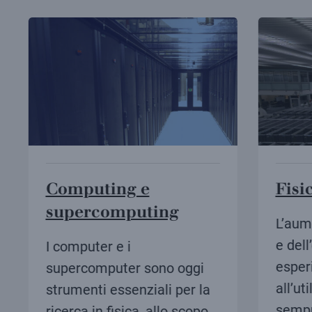
Computing e
Fisic
supercomputing
L’aumen
e dell’e
I computer e i
esperim
supercomputer sono oggi
all’util
strumenti essenziali per la
sempre
ricerca in fisica, allo scopo