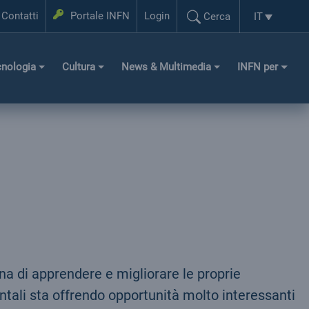
Login
Contatti
Portale INFN
Login
IT
Cerca
Selezione l
Cerca...
cnologia
Cultura
News & Multimedia
INFN per
na di apprendere e migliorare le proprie
entali sta offrendo opportunità molto interessanti