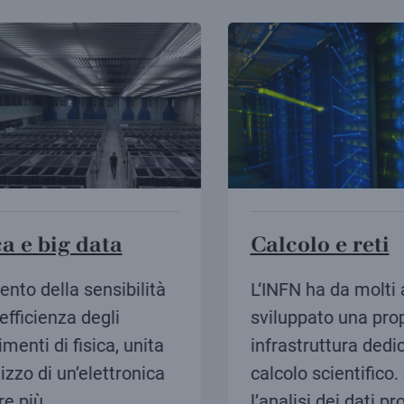
a e big data
Calcolo e reti
to della sensibilità
L‘INFN ha da molti a
fficienza degli
sviluppato una propr
enti di fisica, unita
infrastruttura dedica
izzo di un’elettronica
calcolo scientifico. S
 più
l’analisi dei dati prod