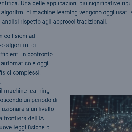
ntifica. Una delle applicazioni più significative rigu
e: algoritmi di machine learning vengono oggi usati 
nalisi rispetto agli approcci tradizionali.
n collisioni ad
o algoritmi di
ficienti in confronto
o automatico è oggi
isici complessi,
.
i il machine learning
noscendo un periodo di
uzionare a un livello
 frontiera dell’IA
uove leggi fisiche o