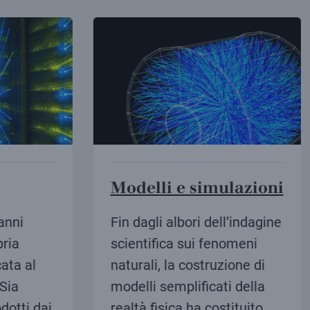
Modelli e simulazioni
nni
Fin dagli albori dell’indagine
ia
scientifica sui fenomeni
ta al
naturali, la costruzione di
ia
modelli semplificati della
otti dai
realtà fisica ha costituito