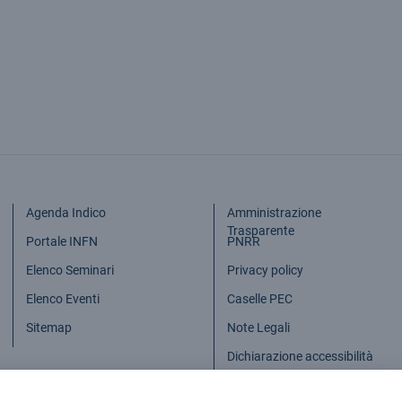
Agenda Indico
Amministrazione
Trasparente
Portale INFN
PNRR
Elenco Seminari
Privacy policy
Elenco Eventi
Caselle PEC
Sitemap
Note Legali
Dichiarazione accessibilità