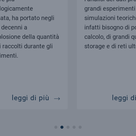
ogicamente
grandi esperimenti c
a, ha portato negli
simulazioni teorich
decenni a
infatti bisogno di po
osione della quantità
calcolo, di grandi qu
 raccolti durante gli
storage e di reti ultr
menti.
fisica e big data
upercomputing
leggi di più
leggi di