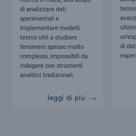
tecnol
di analizzare dati
avanzat
sperimentali e
ultimi 
implementare modelli
un’espl
teorici utili a studiare
di dati
fenomeni spesso molto
esperi
complessi, impossibili da
indagare con strumenti
analitici tradizionali.
uter quantistici
computing e s
leggi di più