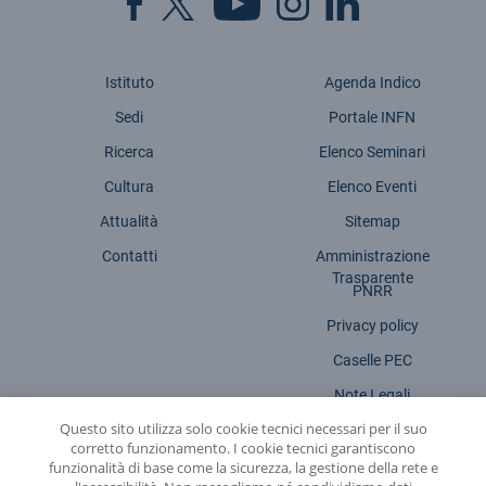
Istituto
Agenda Indico
Sedi
Portale INFN
Ricerca
Elenco Seminari
Cultura
Elenco Eventi
Attualità
Sitemap
Contatti
Amministrazione
Trasparente
PNRR
Privacy policy
Caselle PEC
Note Legali
Questo sito utilizza solo cookie tecnici necessari per il suo
Dichiarazione accessibilità
corretto funzionamento. I cookie tecnici garantiscono
funzionalità di base come la sicurezza, la gestione della rete e