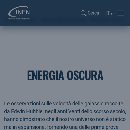
Selezione li
IT
Cerca
Home
Fisica
Fisica dell’universo
Energia oscura
Cerca...
ENERGIA OSCURA
Le osservazioni sulle velocità delle galassie raccolte
da Edwin Hubble, negli anni Venti dello scorso secolo,
hanno dimostrato che il nostro universo non è statico
ma in espansione, fornendo una delle prime prove