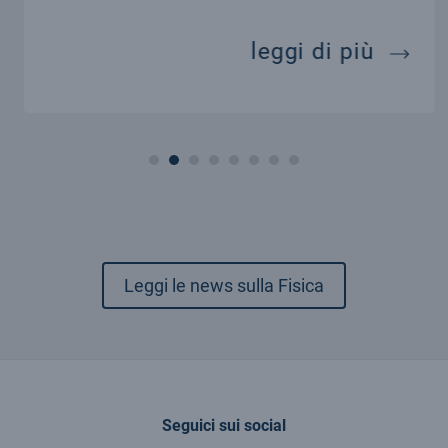
tein e la relatività generale
lambda
leggi di più
Leggi le news sulla Fisica
Seguici sui social