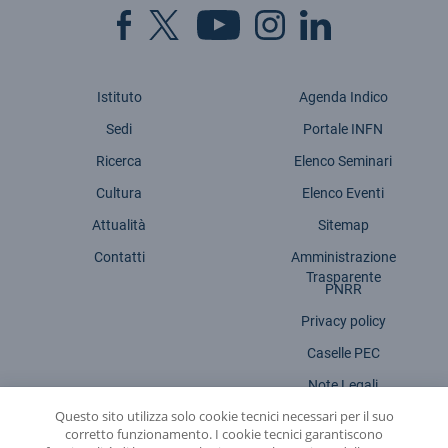
Istituto
Agenda Indico
Sedi
Portale INFN
Ricerca
Elenco Seminari
Cultura
Elenco Eventi
Attualità
Sitemap
Contatti
Amministrazione
Trasparente
PNRR
Privacy policy
Caselle PEC
Note Legali
Questo sito utilizza solo cookie tecnici necessari per il suo
Dichiarazione accessibilità
corretto funzionamento. I cookie tecnici garantiscono