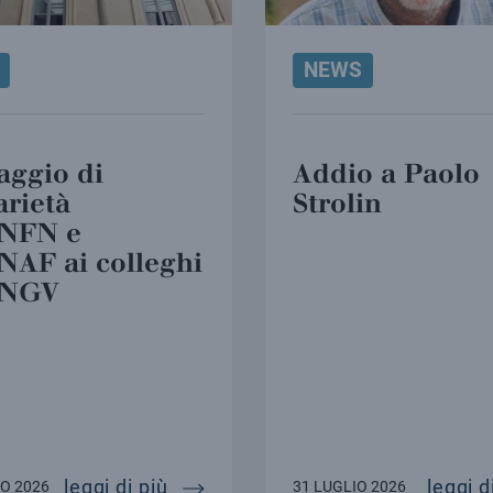
NEWS
aggio di
Addio a Paolo
arietà
Strolin
INFN e
INAF ai colleghi
’INGV
alizzazione
a torna il canto delle balene
messaggio di solidarietà dell’infn 
leggi di più
leggi d
O 2026
31 LUGLIO 2026