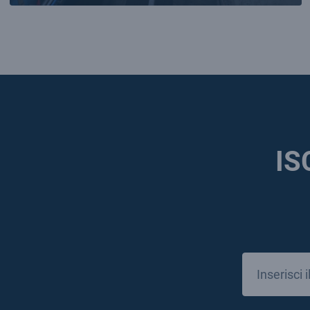
IS
Email
*