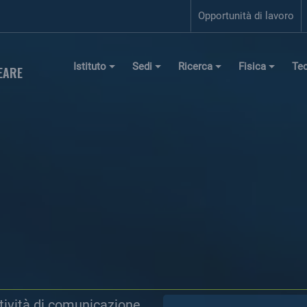
giornali
Opportunità di lavoro
Istituto
Sedi
Ricerca
Fisica
Te
EARE
ttività di comunicazione