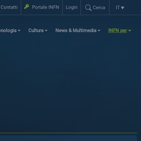
Login
Contatti
Portale INFN
Login
IT
Cerca
Selezione l
Cerca...
cnologia
Cultura
News & Multimedia
INFN per