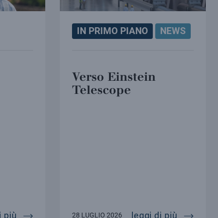
IN PRIMO PIANO
NEWS
Verso Einstein
Telescope
e dell’inaf ai colleghi dell’ingv
addio a paolo strolin
verso ei
i più
leggi di più
28 LUGLIO 2026