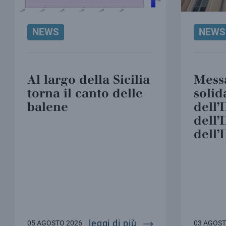
NEWS
NEWS
Al largo della Sicilia
Mess
torna il canto delle
solid
balene
dell’
dell’
dell
on 15 milioni di euro
di ams è pronto per lo spazio
mpass accompagnerà einstein telescope verso la re
al largo della sicili
leggi di più
05 AGOSTO 2026
03 AGOST