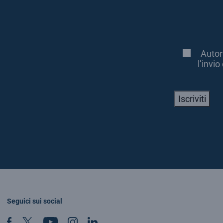
CAPTCHA
Autori
Consenso
*
l’invi
Iscriviti
Seguici sui social