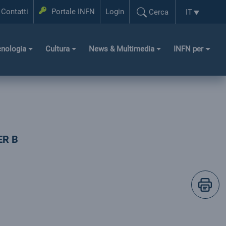
Login
Contatti
Portale INFN
Login
IT
Cerca
Selezione l
Cerca...
cnologia
Cultura
News & Multimedia
INFN per
ER B