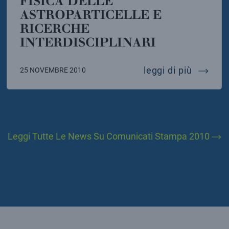
FISICA DELLE
ASTROPARTICELLE E
RICERCHE
INTERDISCIPLINARI
cina e fisica nucleare, il futuro della scienza medic
fisica d
leggi di più
25 NOVEMBRE 2010
Leggi Tutte Le News Su Comunicati Stampa 2010