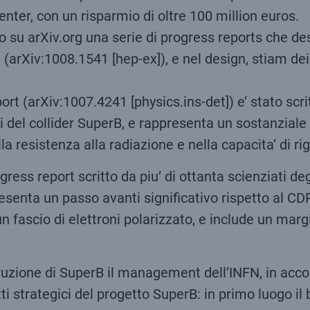
ter, con un risparmio di oltre 100 million euros.
su arXiv.org una serie di progress reports che des
(arXiv:1008.1541 [hep-ex]), e nel design, stiam dei 
ort (arXiv:1007.4241 [physics.ins-det]) e’ stato scri
ci del collider SuperB, e rappresenta un sostanziale
la resistenza alla radiazione e nella capacita’ di rig
gress report scritto da piu’ di ottanta scienziati de
enta un passo avanti significativo rispetto al CDR
fascio di elettroni polarizzato, e include un margine
truzione di SuperB il management dell’INFN, in accor
tti strategici del progetto SuperB: in primo luogo i