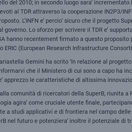
llo del 2010; in secondo luogo sara’ incrementato i
ri devoti al TDR attraverso la cooperazione IN2P3/IN
proposto. L’INFN e’ percio’ sicuro che il progetto Sup
l governo. Lo sforzo per scrivere il TDR e’ supportat
SA hanno recentement firmato a questo proposito prot
io ERIC (European Research Infrastructure Consort
 Mariastella Gemini ha scrito ‘In relazione al proget
nformarvi che il Ministero di cui sono a capo ha in
e’ apprezzo le caratteristiche di altissima innovazio
alla comunità di ricercatori della SuperB, riunita a F
ologia agira’ come cruciale utente finale, partecipan
e a studi applicativi e di frontiera nel campo delle
rB nel futuro e potenziera’ inoltre il potenziale di 