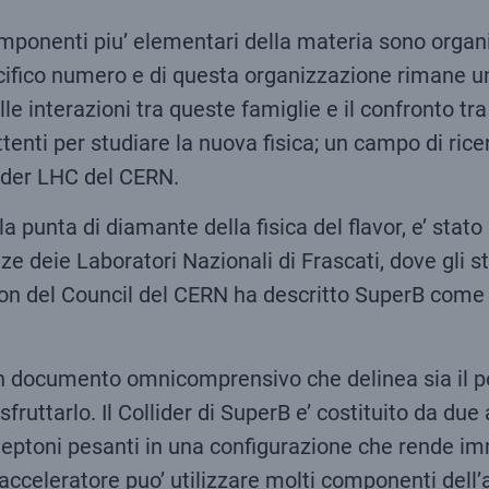
omponenti piu’ elementari della materia sono organiz
specifico numero e di questa organizzazione rimane un
lle interazioni tra queste famiglie e il confronto tra
ttenti per studiare la nuova fisica; un campo di ric
lider LHC del CERN.
a punta di diamante della fisica del flavor, e’ stat
e deie Laboratori Nazionali di Frascati, dove gli stud
ion del Council del CERN ha descritto SuperB come u
 documento omnicomprensivo che delinea sia il pote
uttarlo. Il Collider di SuperB e’ costituito da due a
 leptoni pesanti in una configurazione che rende im
acceleratore puo’ utilizzare molti componenti dell’