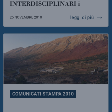
INTERDISCIPLINARI i
ame e elettroni per la radiografia del futuro
fisica d
leggi di più
25 NOVEMBRE 2010
COMUNICATI STAMPA 2010