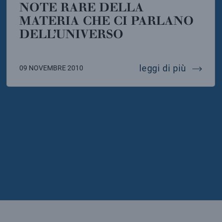
NOTE RARE DELLA
MATERIA CHE CI PARLANO
DELL’UNIVERSO
a
elle astroparticelle e ricerche interdisciplinari
note rar
leggi di più
09 NOVEMBRE 2010