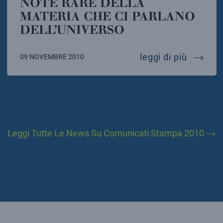
NOTE RARE DELLA
MATERIA CHE CI PARLANO
DELL’UNIVERSO
note rar
leggi di più
09 NOVEMBRE 2010
Leggi Tutte Le News Su Comunicati Stampa 2010