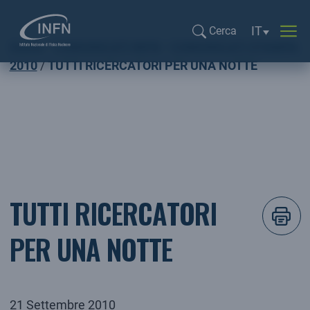
Selezione li
IT
Cerca
Home
COMUNICATI INFN
COMUNICATI STAMPA
Cerca...
2010
TUTTI RICERCATORI PER UNA NOTTE
TUTTI RICERCATORI
PER UNA NOTTE
21 Settembre 2010