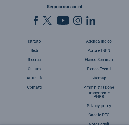
Seguici sui social
Istituto
Agenda Indico
Sedi
Portale INFN
Ricerca
Elenco Seminari
Cultura
Elenco Eventi
Attualità
Sitemap
Contatti
Amministrazione
Trasparente
PNRR
Privacy policy
Caselle PEC
Note Legali