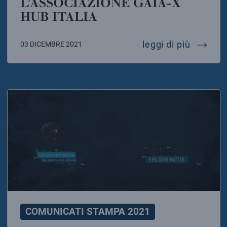
L’ASSOCIAZIONE GAIA-X
HUB ITALIA
confindu
leggi di più
03 DICEMBRE 2021
COMUNICATI STAMPA 2021