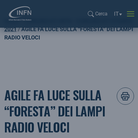
Selezione l
IT
Cerca
Home
COMUNICATI INFN
COMUNICATI STAMPA
Cerca...
2021
AGILE FA LUCE SULLA “FORESTA” DEI LAMPI
RADIO VELOCI
AGILE FA LUCE SULLA
“FORESTA” DEI LAMPI
RADIO VELOCI