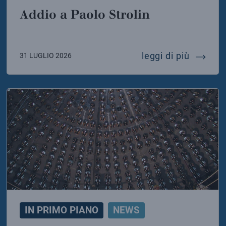
Addio a Paolo Strolin
o di solidarietà dell’infn e dell’inaf ai colleghi dell
addio a 
leggi di più
31 LUGLIO 2026
IN PRIMO PIANO
NEWS