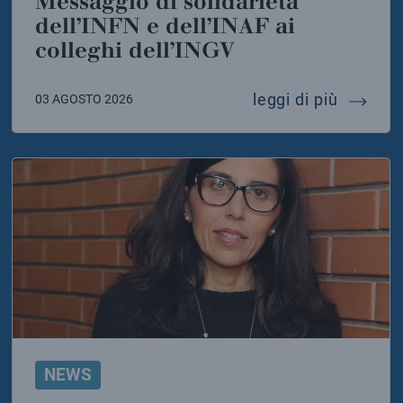
Messaggio di solidarietà
dell’INFN e dell’INAF ai
colleghi dell’INGV
 della sicilia torna il canto delle balene
messaggi
leggi di più
03 AGOSTO 2026
NEWS