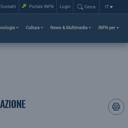
Login
Contatti
Portale INFN
Login
IT
Cerca
Selezione l
Cerca...
cnologia
Cultura
News & Multimedia
INFN per
ZAZIONE