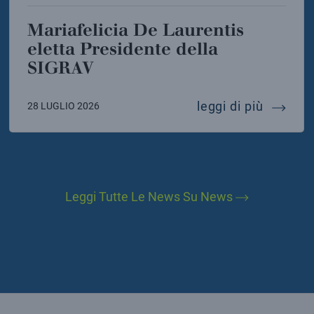
Mariafelicia De Laurentis
eletta Presidente della
SIGRAV
instein telescope
mariafel
leggi di più
28 LUGLIO 2026
Leggi Tutte Le News Su News