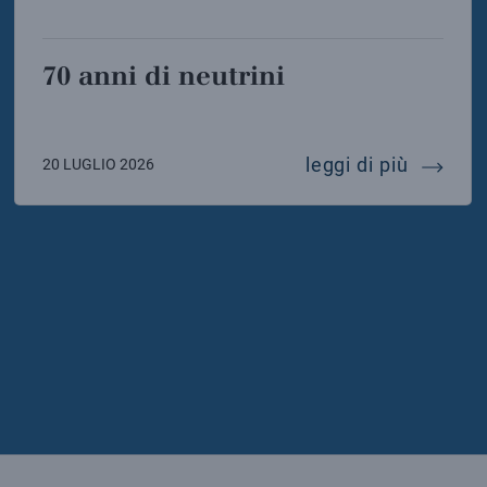
70 anni di neutrini
icia de laurentis eletta presidente della sigrav
70 anni 
leggi di più
20 LUGLIO 2026