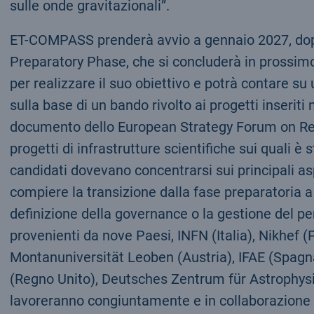
sulle onde gravitazionali”.
ET-COMPASS prenderà avvio a gennaio 2027, dopo 
Preparatory Phase, che si concluderà in prossi
per realizzare il suo obiettivo e potrà contare su
sulla base di un bando rivolto ai progetti inserit
documento dello European Strategy Forum on Rese
progetti di infrastrutture scientifiche sui quali è s
candidati dovevano concentrarsi sui principali asp
compiere la transizione dalla fase preparatoria 
definizione della governance o la gestione del per
provenienti da nove Paesi, INFN (Italia), Nikhef (
Montanuniversität Leoben (Austria), IFAE (Spagna
(Regno Unito), Deutsches Zentrum für Astrophysik
lavoreranno congiuntamente e in collaborazione 