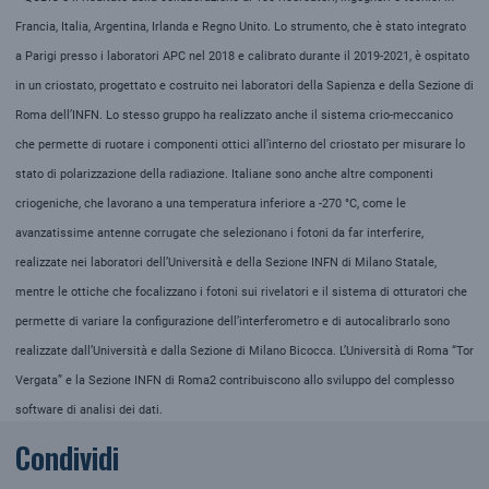
Francia, Italia, Argentina, Irlanda e Regno Unito. Lo strumento, che è stato integrato
a Parigi presso i laboratori APC nel 2018 e calibrato durante il 2019-2021, è ospitato
in un criostato, progettato e costruito nei laboratori della Sapienza e della Sezione di
Roma dell’INFN. Lo stesso gruppo ha realizzato anche il sistema crio-meccanico
che permette di ruotare i componenti ottici all’interno del criostato per misurare lo
stato di polarizzazione della radiazione. Italiane sono anche altre componenti
criogeniche, che lavorano a una temperatura inferiore a -270 °C, come le
avanzatissime antenne corrugate che selezionano i fotoni da far interferire,
realizzate nei laboratori dell’Università e della Sezione INFN di Milano Statale,
mentre le ottiche che focalizzano i fotoni sui rivelatori e il sistema di otturatori che
permette di variare la configurazione dell’interferometro e di autocalibrarlo sono
realizzate dall’Università e dalla Sezione di Milano Bicocca. L’Università di Roma “Tor
Vergata” e la Sezione INFN di Roma2 contribuiscono allo sviluppo del complesso
software di analisi dei dati.
Condividi