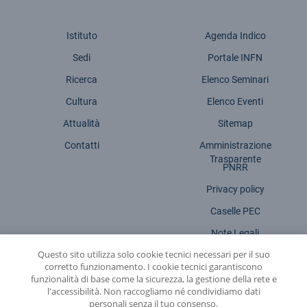
Istituto
Agenda Indico
Sedi
Portale INFN
Ricerca
Elenco Seminari
Cultura
Elenco Eventi
Attualità
Sitemap
Contatti
Amministrazione
Trasparente
PNRR
Privacy policy
Caselle PEC
Note Legali
Questo sito utilizza solo cookie tecnici necessari per il suo
Dichiarazione accessibilità
corretto funzionamento. I cookie tecnici garantiscono
funzionalità di base come la sicurezza, la gestione della rete e
l'accessibilità. Non raccogliamo né condividiamo dati
personali senza il tuo consenso.