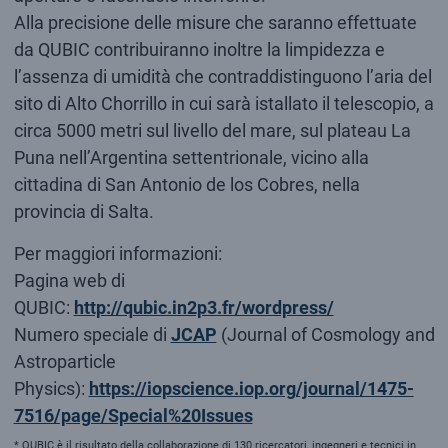
Alla precisione delle misure che saranno effettuate
da QUBIC contribuiranno inoltre la limpidezza e
l’assenza di umidità che contraddistinguono l’aria del
sito di Alto Chorrillo in cui sarà istallato il telescopio, a
circa 5000 metri sul livello del mare, sul plateau La
Puna nell’Argentina settentrionale, vicino alla
cittadina di San Antonio de los Cobres, nella
provincia di Salta.
Per maggiori informazioni:
Pagina web di
QUBIC:
http://qubic.in2p3.fr/wordpress/
Numero speciale di
JCAP
(Journal of Cosmology and
Astroparticle
Physics):
https://iopscience.iop.org/journal/1475-
7516/page/Special%20Issues
*
QUBIC è il risultato della collaborazione di 130 ricercatori, ingegneri e tecnici in