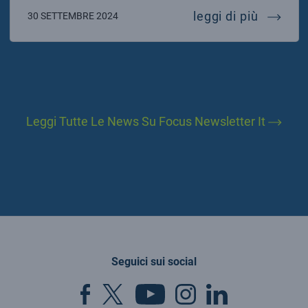
infn.ope
leggi di più
30 SETTEMBRE 2024
Leggi Tutte Le News Su Focus Newsletter It
Seguici sui social