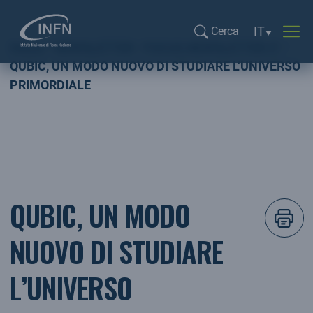
Selezione li
IT
Cerca
Home
NEWSLETTER
FOCUS NEWSLETTER IT
Cerca...
QUBIC, UN MODO NUOVO DI STUDIARE L’UNIVERSO
PRIMORDIALE
QUBIC, UN MODO
NUOVO DI STUDIARE
L’UNIVERSO