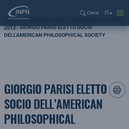
Selezione li
IT
Cerca
Home
COMUNICATI INFN
COMUNICATI STAMPA
Cerca...
2013
GIORGIO PARISI ELETTO SOCIO
DELL’AMERICAN PHILOSOPHICAL SOCIETY
GIORGIO PARISI ELETTO
SOCIO DELL’AMERICAN
PHILOSOPHICAL