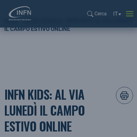
Selezione l
IT
Cerca
Home
NEWS SCUOLA
INFN KIDS: AL VIA LUNEDÌ
Cerca...
IL CAMPO ESTIVO ONLINE
INFN KIDS: AL VIA
LUNEDÌ IL CAMPO
ESTIVO ONLINE