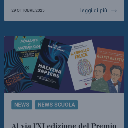
scienza
leggi di più
29 OTTOBRE 2025
NEWS
NEWS SCUOLA
Al via l’XI edizione del Premio