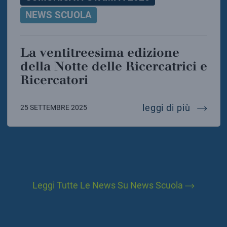
NEWS SCUOLA
La ventitreesima edizione
della Notte delle Ricercatrici e
Ricercatori
la venti
leggi di più
25 SETTEMBRE 2025
Leggi Tutte Le News Su News Scuola