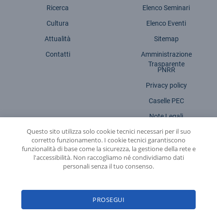
Ricerca
Elenco Seminari
Cultura
Elenco Eventi
Attualità
Sitemap
Contatti
Amministrazione
Trasparente
PNRR
Privacy policy
Caselle PEC
Note Legali
Questo sito utilizza solo cookie tecnici necessari per il suo
Dichiarazione accessibilità
corretto funzionamento. I cookie tecnici garantiscono
funzionalità di base come la sicurezza, la gestione della rete e
l'accessibilità. Non raccogliamo né condividiamo dati
personali senza il tuo consenso.
INFN - Istituto Nazionale di Fisica Nucleare
PROSEGUI
© 2026 Istituto Nazionale di Fisica Nucleare - Sede legale: Via Enrico Fermi,
54 | 00044 - Frascati (ROMA) - C.f. 84001850589