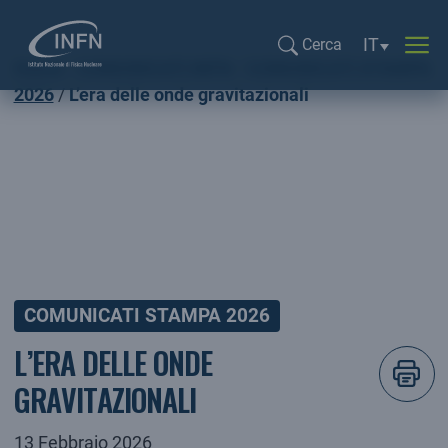
Selezione li
IT
Cerca
Home
COMUNICATI INFN
COMUNICATI STAMPA
Cerca...
2026
L’era delle onde gravitazionali
COMUNICATI STAMPA 2026
L’ERA DELLE ONDE
GRAVITAZIONALI
13 Febbraio 2026