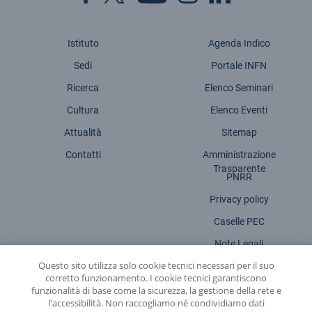
Istituto
Agenda Indico
Sedi
Portale INFN
Ricerca
Elenco Seminari
Cultura
Elenco Eventi
Attualità
Sitemap
Contatti
Amministrazione
Trasparente
PNRR
Privacy policy
Caselle PEC
Note Legali
Questo sito utilizza solo cookie tecnici necessari per il suo
Dichiarazione accessibilità
corretto funzionamento. I cookie tecnici garantiscono
funzionalità di base come la sicurezza, la gestione della rete e
l'accessibilità. Non raccogliamo né condividiamo dati