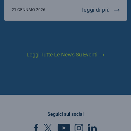
gennaio 
leggi di più
21 GENNAIO 2026
Leggi Tutte Le News Su Eventi
Seguici sui social