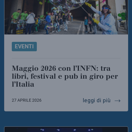
EVENTI
Maggio 2026 con l’INFN: tra
libri, festival e pub in giro per
l’Italia
maggio 2
leggi di più
27 APRILE 2026