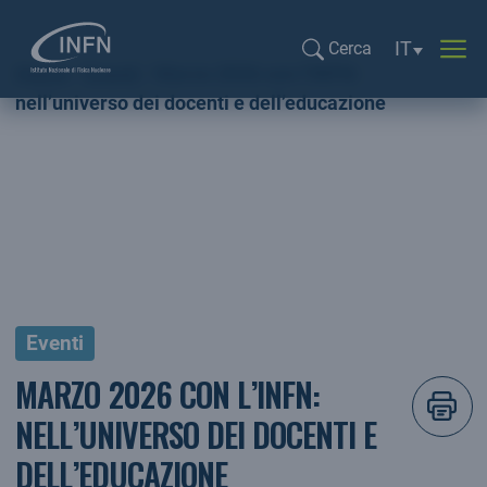
Selezione li
IT
Cerca
Home
Eventi
Marzo 2026 con l’INFN:
Cerca...
nell’universo dei docenti e dell’educazione
Eventi
MARZO 2026 CON L’INFN:
NELL’UNIVERSO DEI DOCENTI E
DELL’EDUCAZIONE