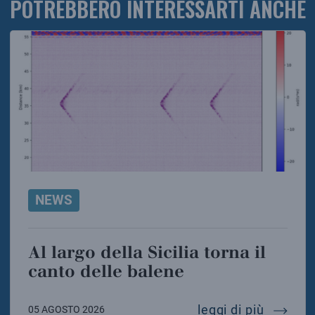
POTREBBERO INTERESSARTI ANCHE
NEWS
Al largo della Sicilia torna il
canto delle balene
al largo
leggi di più
05 AGOSTO 2026