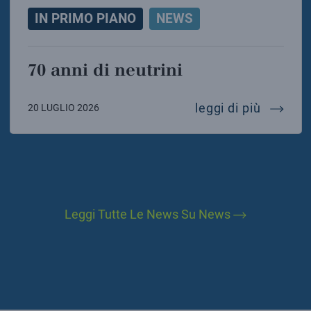
IN PRIMO PIANO
NEWS
70 anni di neutrini
70 anni 
leggi di più
20 LUGLIO 2026
Leggi Tutte Le News Su News