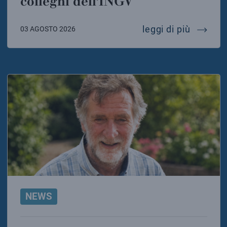
colleghi dell’INGV
messaggi
leggi di più
03 AGOSTO 2026
NEWS