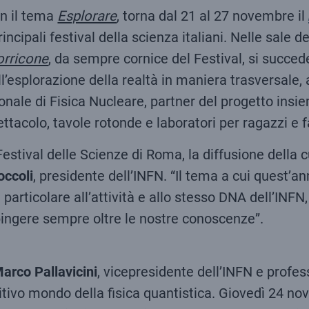
n il tema
Esplorare
, torna dal 21 al 27 novembre il
principali festival della scienza italiani. Nelle sale
rricone
, da sempre cornice del Festival, si succ
l’esplorazione della realtà in maniera trasversale, a
ionale di Fisica Nucleare, partner del progetto insi
tacolo, tavole rotonde e laboratori per ragazzi e f
stival delle Scienze di Roma, la diffusione della 
occoli
, presidente dell’INFN. “Il tema a cui quest’a
particolare all’attività e allo stesso DNA dell’INFN,
pingere sempre oltre le nostre conoscenze”.
arco Pallavicini
, vicepresidente dell’INFN e profes
uitivo mondo della fisica quantistica. Giovedì 24 nov