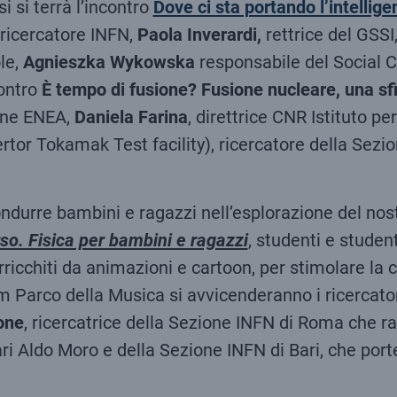
 si terrà l’incontro
Dove ci sta portando l’intelligen
 ricercatore INFN,
Paola Inverardi,
rettrice del GSSI
le,
Agnieszka Wykowska
responsabile del Social C
contro
È tempo di fusione? Fusione nucleare, una s
ione ENEA,
Daniela Farina
, direttrice CNR Istituto p
tor Tokamak Test facility), ricercatore della Sezio
durre bambini e ragazzi nell’esplorazione del nostr
rso. Fisica per bambini e ragazzi
, studenti e studen
 arricchiti da animazioni e cartoon, per stimolare la 
um Parco della Musica si avvicenderanno i ricercato
one
, ricercatrice della Sezione INFN di Roma che r
Bari Aldo Moro e della Sezione INFN di Bari, che port