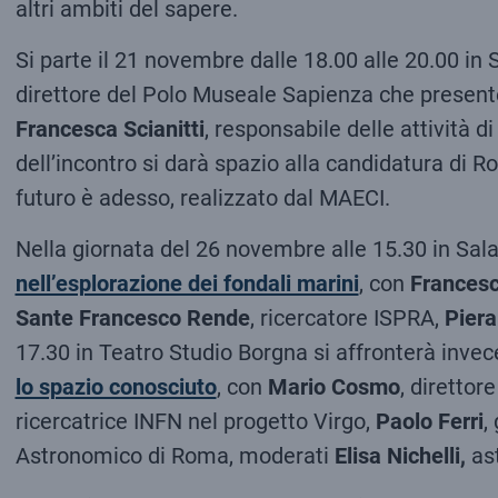
altri ambiti del sapere.
Si parte il 21 novembre dalle 18.00 alle 20.00 in
direttore del Polo Museale Sapienza che present
Francesca Scianitti
, responsabile delle attività 
dell’incontro si darà spazio alla candidatura di 
futuro è adesso, realizzato dal MAECI.
Nella giornata del 26 novembre alle 15.30 in Sala O
nell’esplorazione dei fondali marini
, con
Francesca
Sante Francesco Rende
, ricercatore ISPRA,
Piera
17.30 in Teatro Studio Borgna si affronterà invec
lo spazio conosciuto
, con
Mario Cosmo
, direttor
ricercatrice INFN nel progetto Virgo,
Paolo Ferri
,
Astronomico di Roma, moderati
Elisa Nichelli,
ast