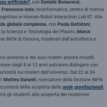
za artificiale?
, con
Daniele Bonacorsi
,
,
Francesco Iorio
, bioinformatico, centro di ricerca
ognition in Human-Robot Interaction Lab IIT. Alle
fida globale complessa
, con
Paola Batistoni
,
er la Scienza e Tecnologia dei Plasmi,
Marco
ne INFN di Genova, moderati dall’astrofisica e
o universo e dei suoi misteri ancora irrisolti.
tesse dagli 8 ai 12 anni potranno dialogare con
curiosità sui misteri dell’universo. Dal 22 al 24
ri
Matteo Duranti
, ricercatore della Sezione INFN
acconterà della scoperta delle
onde gravitazionali
,
erà gli studenti alla scoperta dei misteriosi