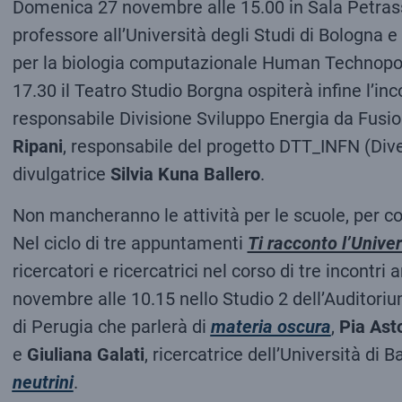
Domenica 27 novembre alle 15.00 in Sala Petrassi
professore all’Università degli Studi di Bologna e
per la biologia computazionale Human Technopo
17.30 il Teatro Studio Borgna ospiterà infine l’in
responsabile Divisione Sviluppo Energia da Fus
Ripani
, responsabile del progetto DTT_INFN (Diver
divulgatrice
Silvia Kuna Ballero
.
Non mancheranno le attività per le scuole, per con
Nel ciclo di tre appuntamenti
Ti racconto l’Unive
ricercatori e ricercatrici nel corso di tre incontri
novembre alle 10.15 nello Studio 2 dell’Auditori
di Perugia che parlerà di
materia oscura
,
Pia Ast
e
Giuliana Galati
, ricercatrice dell’Università di 
neutrini
.