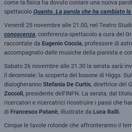
come la fisica ha dovuto coniare una nuova parol
spettacolo
Quanto. La parola che ha cambiato la 
Venerdì 25 novembre alle 21.00, nel Teatro Studi
conoscenza
, conferenza-spettacolo a cura del Gr
raccontate da
Eugenio Coccia
, professore di astr
accompagnato dalle musiche della pianista e co
Sabato 26 novembre alle 21.30 la serata sarà inve
il decennale: la scoperta del bosone di Higgs. Su
dialogheranno
Stefania De Curtis
, direttrice del 
Zoccoli
, presidente dell’INFN. La serata, dal titol
ricercatori e ricercatrici ricostruire i passi che h
di
Francesco Patanè
, illustrate da
Luca Ralli.
Cinque le tavole rotonde che affronteranno il tema 