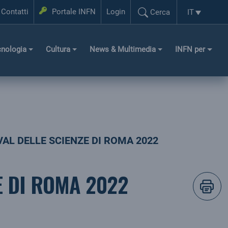
Login
Contatti
Portale INFN
Login
IT
Cerca
Selezione l
Cerca...
cnologia
Cultura
News & Multimedia
INFN per
VAL DELLE SCIENZE DI ROMA 2022
E DI ROMA 2022