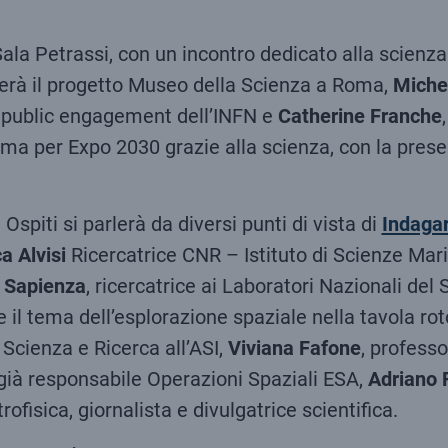
 Sala Petrassi, con un incontro dedicato alla scie
erà il progetto Museo della Scienza a Roma,
Miche
di public engagement dell’INFN e
Catherine Franche
Roma per Expo 2030 grazie alla scienza, con la pres
spiti si parlerà da diversi punti di vista di
Indagar
 Alvisi
Ricercatrice CNR – Istituto di Scienze Mar
 Sapienza
, ricercatrice ai Laboratori Nazionali de
e il tema dell’esplorazione spaziale nella tavola r
e Scienza e Ricerca all’ASI,
Viviana Fafone
, profess
 già responsabile Operazioni Spaziali ESA,
Adriano 
rofisica, giornalista e divulgatrice scientifica.