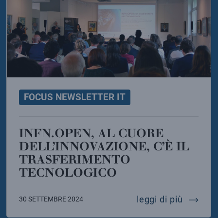
FOCUS NEWSLETTER IT
INFN.OPEN, AL CUORE
DELL’INNOVAZIONE, C’È IL
TRASFERIMENTO
TECNOLOGICO
lla x17
anni di italia al cern
infn.ope
leggi di più
30 SETTEMBRE 2024