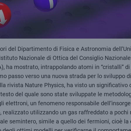
tori del Dipartimento di Fisica e Astronomia dell’Uni
Istituto Nazionale di Ottica del Consiglio Nazional
 ha mostrato, intrappolando atomi in “cristalli” di l
mo passo verso una nuova strada per lo sviluppo d
la rivista Nature Physics, ha visto un significativo 
ntesto del quale sono state sviluppate le metodolog
i elettroni, un fenomeno responsabile dell’insorgenz
, realizzato utilizzando un gas raffreddato a pochi 
le semintero, simile a quello dei fermioni, cioè la
degli ottimi modelli per verificarne il comportamen