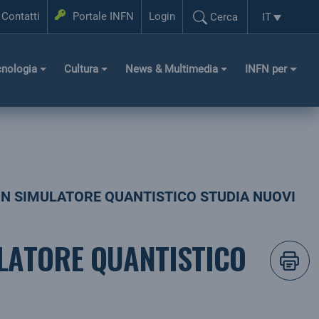
Login
Contatti
Portale INFN
Login
IT
Cerca
Selezione l
Cerca...
cnologia
Cultura
News & Multimedia
INFN per
N SIMULATORE QUANTISTICO STUDIA NUOVI
LATORE QUANTISTICO