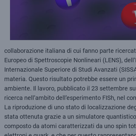
collaborazione italiana di cui fanno parte ricerca
Europeo di Spettroscopie Nonlineari (LENS), dell’
Internazionale Superiore di Studi Avanzati (SISSA),
materia. Questo risultato potrebbe essere un pri
ambiente. Il lavoro, pubblicato il 23 settembre sul
ricerca nell’ambito dell’esperimento FISh, nel co
La riproduzione di uno stato di localizzazione degl
stata ottenuta grazie a un simulatore quantistico
composto da atomi caratterizzati da uno spin tota
elettroni e quark, e che per questo rappresentano 