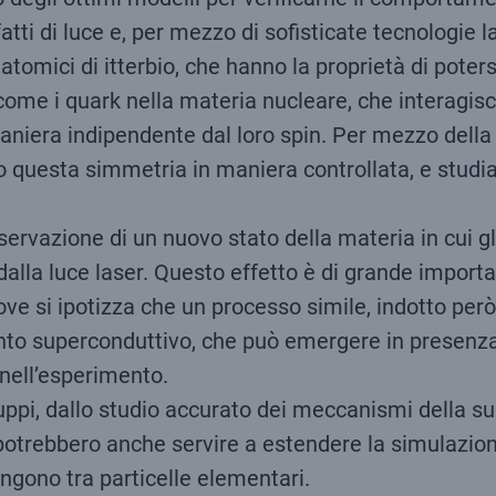
 fatti di luce e, per mezzo di sofisticate tecnologie l
atomici di itterbio, che hanno la proprietà di poters
come i quark nella materia nucleare, che interagisc
 maniera indipendente dal loro spin. Per mezzo della 
 questa simmetria in maniera controllata, e studian
l’osservazione di un nuovo stato della materia in cu
lla luce laser. Questo effetto è di grande importan
ove si ipotizza che un processo simile, indotto pe
ento superconduttivo, che può emergere in presenza 
 nell’esperimento.
luppi, dallo studio accurato dei meccanismi della su
otrebbero anche servire a estendere la simulazione 
ngono tra particelle elementari.