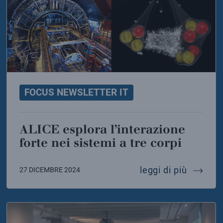
FOCUS NEWSLETTER IT
ALICE esplora l’interazione
forte nei sistemi a tre corpi
on-ion collider parla anche italiano
alice es
leggi di più
27 DICEMBRE 2024