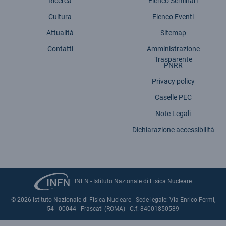
Ricerca
Elenco Seminari
Cultura
Elenco Eventi
Attualità
Sitemap
Contatti
Amministrazione
Trasparente
PNRR
Privacy policy
Caselle PEC
Note Legali
Dichiarazione accessibilità
INFN - Istituto Nazionale di Fisica Nucleare
© 2026 Istituto Nazionale di Fisica Nucleare - Sede legale: Via Enrico Fermi,
54 | 00044 - Frascati (ROMA) - C.f. 84001850589