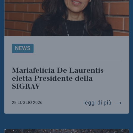
NEWS
Mariafelicia De Laurentis
eletta Presidente della
SIGRAV
mariafel
leggi di più
28 LUGLIO 2026