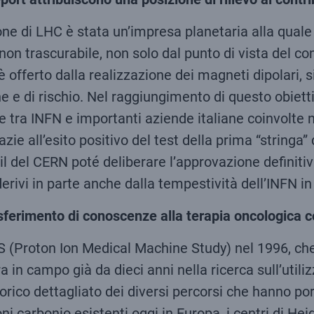
ne di LHC è stata un’impresa planetaria alla quale h
o non trascurabile, non solo dal punto di vista del c
 offerto dalla realizzazione dei magneti dipolari,
e e di rischio. Nel raggiungimento di questo obiett
te tra INFN e importanti aziende italiane coinvolte 
ie all’esito positivo del test della prima “stringa” 
il del CERN poté deliberare l’approvazione definiti
rivi in parte anche dalla tempestività dell’INFN in
rasferimento di conoscenze alla terapia oncologica c
 (Proton Ion Medical Machine Study) nel 1996, che 
n campo già da dieci anni nella ricerca sull’utilizz
rico dettagliato dei diversi percorsi che hanno por
ioni carbonio esistenti oggi in Europa, i centri di H