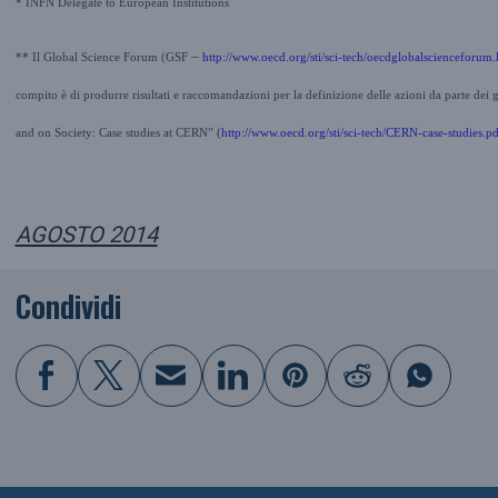
* INFN Delegate to European Institutions
–
** Il Global Science Forum (GSF
http://www.oecd.org/sti/sci-tech/oecdglobalscienceforum
compito è di produrre risultati e raccomandazioni per la definizione delle azioni da parte dei
and on Society: Case studies at CERN”
(
http://www.oecd.org/sti/sci-tech/CERN-case-studies.pd
AGOSTO 2014
Condividi