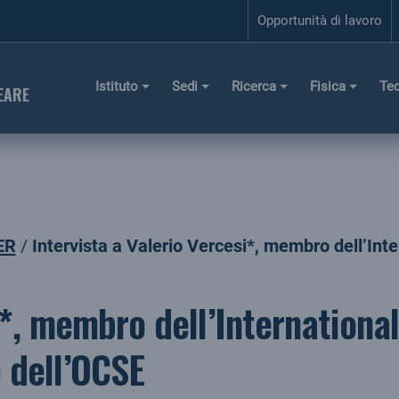
Opportunità di lavoro
Istituto
Sedi
Ricerca
Fisica
Te
EARE
ER
Intervista a Valerio Vercesi*, membro dell’Int
i*, membro dell’Internationa
 dell’OCSE