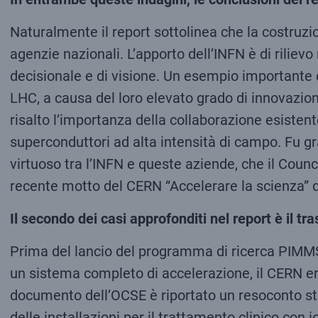
Naturalmente il report sottolinea che la costruzio
agenzie nazionali. L’apporto dell’INFN è di riliev
decisionale e di visione. Un esempio importante è
LHC, a causa del loro elevato grado di innovazion
risalto l’importanza della collaborazione esisten
superconduttori ad alta intensità di campo. Fu graz
virtuoso tra l’INFN e queste aziende, che il Counc
recente motto del CERN “Accelerare la scienza” de
Il secondo dei casi approfonditi nel report è il t
Prima del lancio del programma di ricerca PIMMS
un sistema completo di accelerazione, il CERN era i
documento dell’OCSE è riportato un resoconto sto
delle installazioni per il trattamento clinico con 