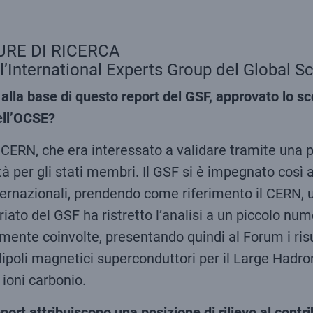
RE DI RICERCA
ll’International Experts Group del Global 
alla base di questo report del GSF, approvato lo s
ell’OCSE?
l CERN, che era interessato a validare tramite una 
lità per gli stati membri. Il GSF si è impegnato cos
ternazionali, prendendo come riferimento il CERN, un
riato del GSF ha ristretto l’analisi a un piccolo n
amente coinvolte, presentando quindi al Forum i risu
dipoli magnetici superconduttori per il Large Hadron
 ioni carbonio.
port attribuiscono una posizione di rilievo al contri