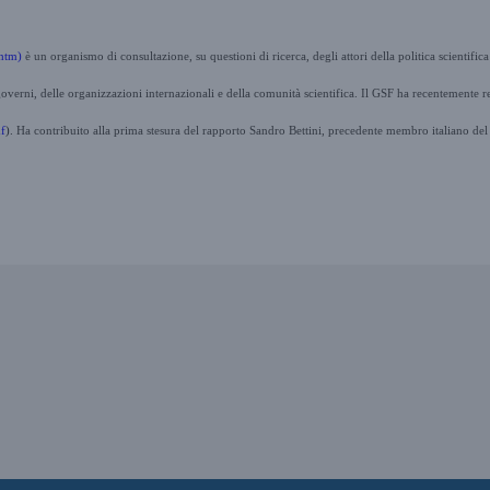
.htm)
è un organismo di consultazione, su questioni di ricerca, degli attori della politica scienti
 governi, delle organizzazioni internazionali e della comunità scientifica. Il GSF ha recentement
f
)
.
Ha contribuito alla prima stesura del rapporto Sandro Bettini, precedente membro italiano de