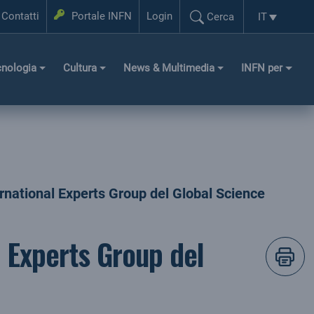
Login
Contatti
Portale INFN
Login
IT
Cerca
Selezione l
Cerca...
cnologia
Cultura
News & Multimedia
INFN per
ernational Experts Group del Global Science
l Experts Group del