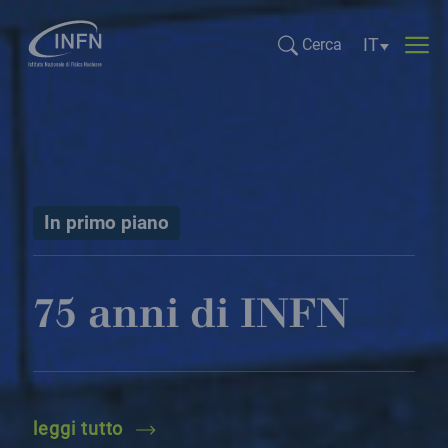
Selezione li
IT
Cerca
Cerca...
In primo piano
75 anni di INFN
75 anni di infn
leggi tutto