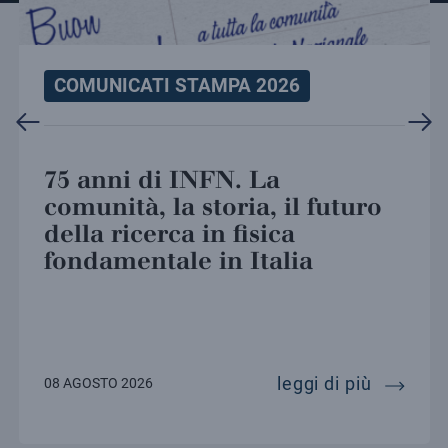
COMUNICATI STAMPA 2026
75 anni di INFN. La
comunità, la storia, il futuro
della ricerca in fisica
fondamentale in Italia
 ricerca alla scuola: si conclude l’edizione 2026 di 
75 anni d
leggi di più
08 AGOSTO 2026