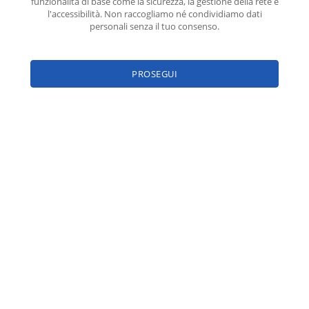
funzionalità di base come la sicurezza, la gestione della rete e
l'accessibilità. Non raccogliamo né condividiamo dati
personali senza il tuo consenso.
Seguici sui social
PROSEGUI
Istituto
Agenda Indico
Sedi
Portale INFN
Ricerca
Elenco Seminari
Cultura
Elenco Eventi
Attualità
Sitemap
Contatti
Amministrazione
Trasparente
PNRR
Privacy policy