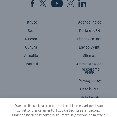
Istituto
Agenda Indico
Sedi
Portale INFN
Ricerca
Elenco Seminari
Cultura
Elenco Eventi
Attualità
Sitemap
Contatti
Amministrazione
Trasparente
PNRR
Privacy policy
Caselle PEC
Note Legali
Questo sito utilizza solo cookie tecnici necessari per il suo
Dichiarazione accessibilità
corretto funzionamento. I cookie tecnici garantiscono
funzionalità di base come la sicurezza, la gestione della rete e