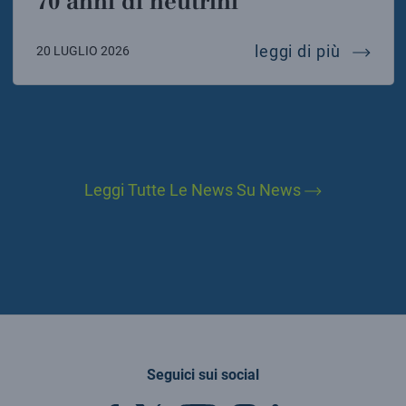
70 anni di neutrini
70 anni 
leggi di più
20 LUGLIO 2026
Leggi Tutte Le News Su News
Seguici sui social