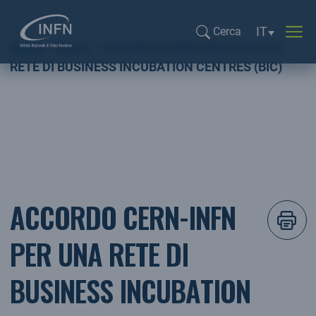
Selezione li
IT
Cerca
Home
NEWS
ACCORDO CERN-INFN PER UNA
Cerca...
RETE DI BUSINESS INCUBATION CENTRES (BIC)
ACCORDO CERN-INFN
PER UNA RETE DI
BUSINESS INCUBATION