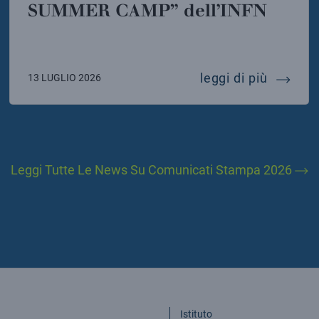
SUMMER CAMP” dell’INFN
n telescope: istituzioni scientifiche italiane e ted
ai labor
leggi di più
13 LUGLIO 2026
Leggi Tutte Le News Su Comunicati Stampa 2026
Istituto