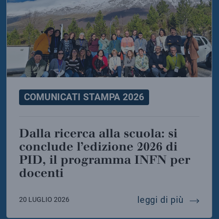
COMUNICATI STAMPA 2026
Dalla ricerca alla scuola: si
conclude l’edizione 2026 di
PID, il programma INFN per
docenti
di einstein
 superconduttore italiano a zero perdite per i data 
dalla ri
leggi di più
20 LUGLIO 2026