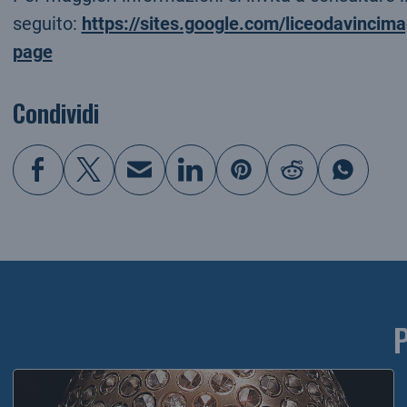
seguito:
https://sites.google.com/liceodavincim
page
Condividi