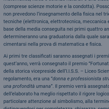
(comprese scienze motorie e la condotta). Posson
non prevedono l’insegnamento della fisica nel trie
tecniche (elettronica, elettrotecnica, meccanica 
base della media conseguita nei primi quattro anni
determineranno una graduatoria dalla quale saran
cimentarsi nella prova di matematica e fisica.
Ai primi tre classificati saranno assegnati i prem
quest’anno, verrà consegnato il premio “Fortunat
della storica vicepreside dell’I.I.S.S. – Liceo Scien
regolamento, era una “
donna e professionista stra
una profondità umana
”. Il premio verrà assegnat
dell’elaborato ha meglio rispettato il rigore logic
particolare attenzione al simbolismo, alla termin
distinguendosi per completezza, chiarezza, sempli