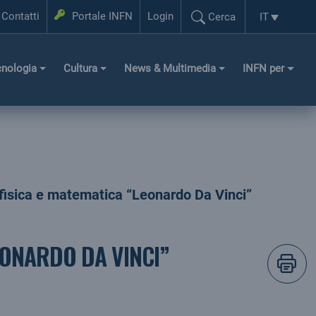
Login
Contatti
Portale INFN
Login
IT
Cerca
Selezione l
Cerca...
cnologia
Cultura
News & Multimedia
INFN per
i fisica e matematica “Leonardo Da Vinci”
LEONARDO DA VINCI”