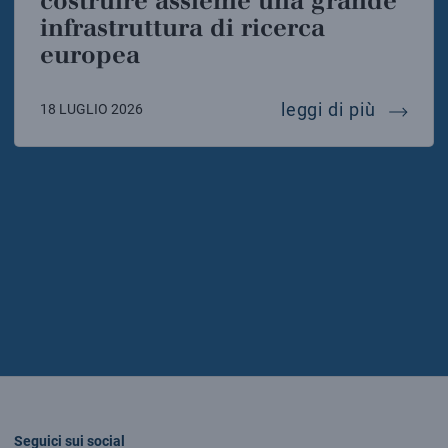
costruire assieme una grande
infrastruttura di ricerca
europea
einstei
leggi di più
18 LUGLIO 2026
Seguici sui social