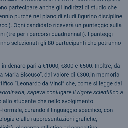
o partecipare anche gli indirizzi di studio che
nnio purché nel piano di studi figurino discipline
ecc.). Ogni candidato riceverà un punteggio sulla
 (tre per i percorsi quadriennali). I punteggi
no selezionati gli 80 partecipanti che potranno
i in denaro pari a €1000, €800 e €500. Inoltre, da
a Maria Biscuso”, dal valore di €300,in memoria
tifico “
Leonardo da Vinci” che, come si legge dal
ordinaria, sapeva coniugare il rigore scientifico a
o allo studente che nello svolgimento
o-formale, curando il linguaggio specifico, con
ologia e alle rappresentazioni grafiche,
cità, eleganza stilistica ed espositiva.