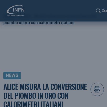
Ce
Home
NEWS
ALICE misura la conversione del
Ce
piombo in oro con calorimetri italiani
NEWS
ALICE MISURA LA CONVERSIONE
DEL PIOMBO IN ORO CON
CALORIMETRI ITALIANI