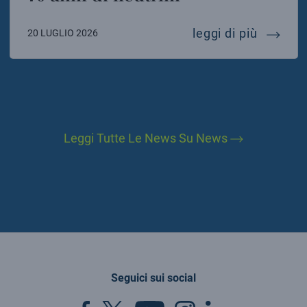
70 anni 
leggi di più
20 LUGLIO 2026
Leggi Tutte Le News Su News
Seguici sui social