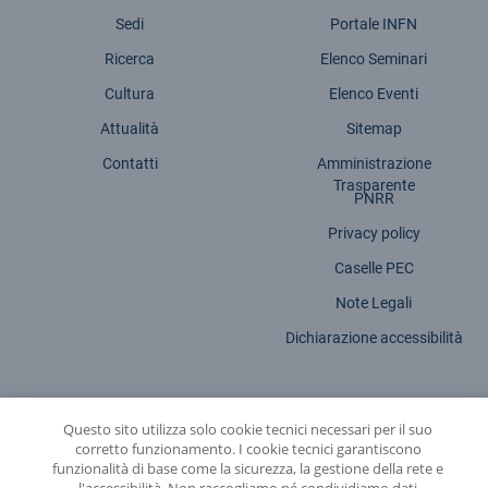
Sedi
Portale INFN
Ricerca
Elenco Seminari
Cultura
Elenco Eventi
Attualità
Sitemap
Contatti
Amministrazione
Trasparente
PNRR
Privacy policy
Caselle PEC
Note Legali
Dichiarazione accessibilità
Questo sito utilizza solo cookie tecnici necessari per il suo
corretto funzionamento. I cookie tecnici garantiscono
INFN - Istituto Nazionale di Fisica Nucleare
funzionalità di base come la sicurezza, la gestione della rete e