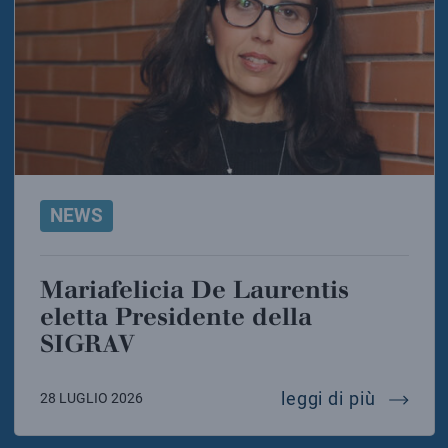
NEWS
Mariafelicia De Laurentis
eletta Presidente della
SIGRAV
mariafel
leggi di più
28 LUGLIO 2026