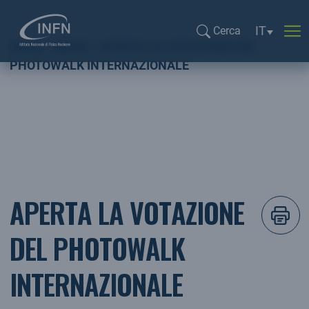
Selezione l
IT
Cerca
Home
NEWS
APERTA LA VOTAZIONE DEL
Cerca...
PHOTOWALK INTERNAZIONALE
APERTA LA VOTAZIONE
DEL PHOTOWALK
INTERNAZIONALE