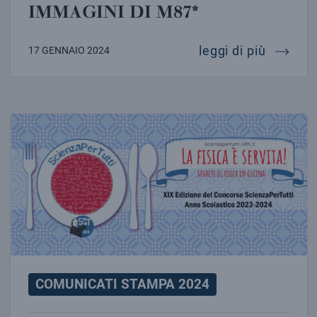
IMMAGINI DI M87*
eht sve
leggi di più
17 GENNAIO 2024
“LA FISICA È SERVITA!”: VIA AL CONCORSO DI SCIE
COMUNICATI STAMPA 2024