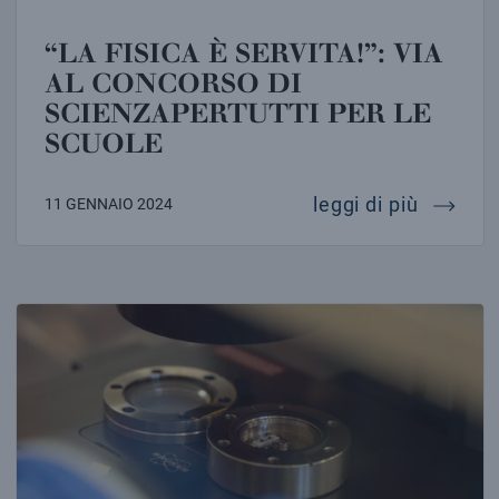
“LA FISICA È SERVITA!”: VIA
AL CONCORSO DI
SCIENZAPERTUTTI PER LE
SCUOLE
“la fisi
leggi di più
11 GENNAIO 2024
ALLA SCOPERTA DELL’UNIVERSO PRIMORDIALE: AL V