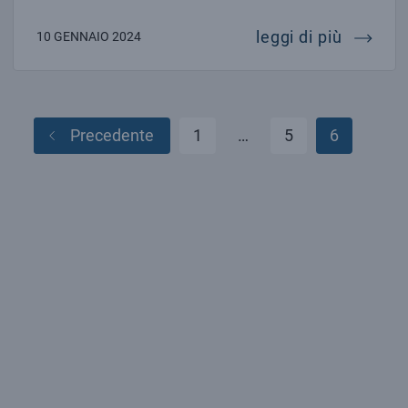
a martin
leggi di più
10 GENNAIO 2024
Precedente
1
…
5
6
Paginazione
degli
articoli