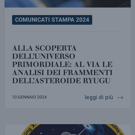
COMUNICATI STAMPA 2024
ALLA SCOPERTA
DELL’UNIVERSO
PRIMORDIALE: AL VIA LE
ANALISI DEI FRAMMENTI
DELL’ASTEROIDE RYUGU
alla sco
leggi di più
10 GENNAIO 2024
A MARTIN WEISSKOPF, PAOLO SOFFITTA E LA COLLA