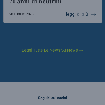
70 anni di neutrini
70 anni 
leggi di più
20 LUGLIO 2026
Leggi Tutte Le News Su News
Seguici sui social