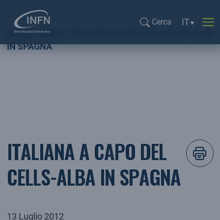
Selezione l
IT
Cerca
Home
NEWS
ITALIANA A CAPO DEL CELLS-ALBA
Cerca...
IN SPAGNA
ITALIANA A CAPO DEL
CELLS-ALBA IN SPAGNA
13 Luglio 2012