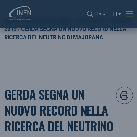
Selezione l
IT
Cerca
Home
COMUNICATI INFN
COMUNICATI STAMPA
Cerca...
2019
GERDA SEGNA UN NUOVO RECORD NELLA
RICERCA DEL NEUTRINO DI MAJORANA
GERDA SEGNA UN
NUOVO RECORD NELLA
RICERCA DEL NEUTRINO