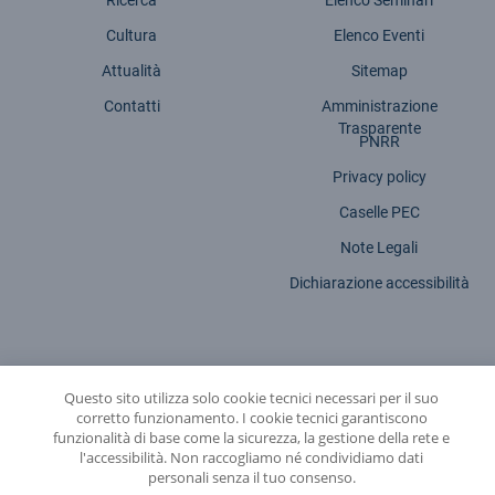
Cultura
Elenco Eventi
Attualità
Sitemap
Contatti
Amministrazione
Trasparente
PNRR
Privacy policy
Caselle PEC
Note Legali
Dichiarazione accessibilità
Questo sito utilizza solo cookie tecnici necessari per il suo
INFN - Istituto Nazionale di Fisica Nucleare
corretto funzionamento. I cookie tecnici garantiscono
funzionalità di base come la sicurezza, la gestione della rete e
© 2026 Istituto Nazionale di Fisica Nucleare - Sede legale: Via Enrico Fermi,
l'accessibilità. Non raccogliamo né condividiamo dati
54 | 00044 - Frascati (ROMA) - C.f. 84001850589
personali senza il tuo consenso.