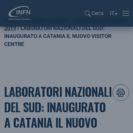
Selezione l
IT
Cerca
Home
COMUNICATI INFN
COMUNICATI STAMPA
Cerca...
2019
LABORATORI NAZIONALI DEL SUD:
INAUGURATO A CATANIA IL NUOVO VISITOR
CENTRE
LABORATORI NAZIONALI
DEL SUD: INAUGURATO
A CATANIA IL NUOVO