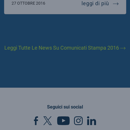
studenti
leggi di più
27 OTTOBRE 2016
Leggi Tutte Le News Su Comunicati Stampa 2016
Seguici sui social