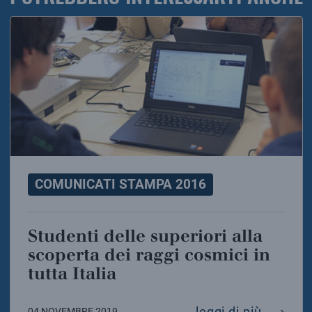
COMUNICATI STAMPA 2016
Studenti delle superiori alla
scoperta dei raggi cosmici in
tutta Italia
studenti
leggi di più
04 NOVEMBRE 2019