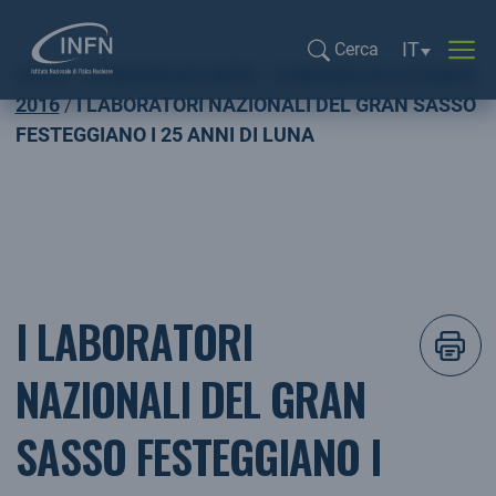
Selezione li
IT
Cerca
Home
COMUNICATI INFN
COMUNICATI STAMPA
Cerca...
2016
I LABORATORI NAZIONALI DEL GRAN SASSO
FESTEGGIANO I 25 ANNI DI LUNA
I LABORATORI
NAZIONALI DEL GRAN
SASSO FESTEGGIANO I