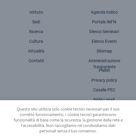
Istituto
Agenda Indico
Sedi
Portale INFN
Ricerca
Elenco Seminari
Cultura
Elenco Eventi
Attualità
Sitemap
Contatti
Amministrazione
Trasparente
PNRR
Privacy policy
Caselle PEC
Note Legali
Questo sito utilizza solo cookie tecnici necessari per il suo
Dichiarazione accessibilità
corretto funzionamento. I cookie tecnici garantiscono
funzionalità di base come la sicurezza, la gestione della rete e
l'accessibilità. Non raccogliamo né condividiamo dati
personali senza il tuo consenso.